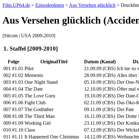
Film.UP64.de
>
Episodenlisten
>
Aus Versehen glücklich
> Drucklis
Aus Versehen glücklich (Acciden
[Sitcom | USA 2009-2010]
1. Staffel [2009-2010]
Folge
OriginalTitel
Datum (Kanal)
Dt.
001
#1.01
Pilot
21.09.09 (CBS)
Ich tue so 
002
#1.02
Memento
28.09.09 (CBS)
Alles über
003
#1.03
One Night Stand
05.10.09 (CBS)
Der One-N
004
#1.04
The Date
12.10.09 (CBS)
Öfter mal 
005
#1.05
The Love Guru
19.10.09 (CBS)
Der Date-
006
#1.06
Fight Club
02.11.09 (CBS)
Das Öko-K
007
#1.07
The Godfather
09.11.09 (CBS)
Der Pate
008
#1.08
The Third Man
16.11.09 (CBS)
Der Dritte
009
#1.09
Working Girl
23.11.09 (CBS)
Der Konku
010
#1.10
Class
07.12.09 (CBS)
Der Wickel
011
#1.11
It Happened One Christmas
14.12.09 (CBS)
Weihnacht