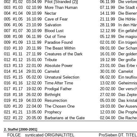
002
#1.02
03.04.99
Pilot [Stranded (2)]
06.11.99
Die verlor
003
#1.03
02.10.99
More Than Human
07.11.99
Die Stadt 
004
#1.04
09.10.99
Nectar
14.11.99
Die Biene
005
#1.05
16.10.99
Cave of Fear
21.11.99
Die Höhle 
006
#1.06
23.10.99
Salvation
28.11.99
In den Hän
007
#1.07
30.10.99
Blood Lust
12.12.99
Ein gefähr
008
#1.08
06.11.99
Out of Time
05.12.99
Die magis
009
#1.09
13.11.99
Paradise Found
02.01.00
Ein trüger
010
#1.10
20.11.99
The Beast Within
09.01.00
Der Scha
011
#1.11
27.11.99
Creatures of the Dark
16.01.00
Der golde
012
#1.12
15.01.00
Tribute
19.12.99
Der große
013
#1.13
22.01.00
Absolute Power
23.01.00
Das Erbe v
014
#1.14
29.01.00
Camelot
30.01.00
Camelot
015
#1.15
05.02.00
Unnatural Selection
06.02.00
Ein teufli
016
#1.16
12.02.00
Time After Time
13.02.00
Geheimnis
017
#1.17
19.02.00
Prodigal Father
20.02.00
Der versch
018
#1.18
26.02.00
Birthright
27.02.00
Das Zepte
019
#1.19
04.03.00
Resurrection
05.03.00
Das krista
020
#1.20
22.04.00
The Chosen One
19.03.00
Der Auser
021
#1.21
13.05.00
Prophecy
12.03.00
Die Proph
022
#1.22
20.05.00
Barbarians at the Gate
02.04.00
Die Rache
2. Staffel [2000-2001]
FOLGE
synticated
ORIGINALTITEL
ProSieben
DT. TITEL