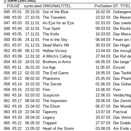
3. Staffel [2001-2002]
FOLGE
synticated
ORIGINALTITEL
ProSieben
DT. TITEL
045
#3.01
20.10.01
Out of the Blue
16.02.03
Gefangener
046
#3.02
27.10.01
The Travelers
23.02.03
Die Reise
047
#3.03
03.11.01
An Eye for an Eye
02.03.03
Das zweit
048
#3.04
10.11.01
True Spirit
09.03.03
Die Rückk
049
#3.05
17.11.01
The Knife
16.03.03
Das Mess
050
#3.06
24.11.01
Fire in the Sky
06.04.03
Feuer am
051
#3.07
01.12.01
Dead Man's Hill
30.03.03
Der Hügel
052
#3.08
08.12.01
Hollow Victory
13.04.03
Die missg
053
#3.09
12.01.02
A Witch's Calling
27.04.03
Der Ruf d
054
#3.10
19.01.02
Brothers in Arms
04.05.03
Der lange
055
#3.11
26.01.02
Ice Age
11.05.03
Eiszeit
056
#3.12
02.02.02
The End Game
18.05.03
Das Teufe
057
#3.13
09.02.02
Phantoms
25.05.03
Das Phan
058
#3.14
16.02.02
The Secret
01.06.03
Das Gehe
059
#3.15
23.02.02
Finn
15.06.03
Finn
060
#3.16
02.03.02
Suspicion
22.06.03
Verdächti
061
#3.17
08.04.02
The Imposters
29.06.03
Der Zerstö
062
#3.18
15.04.02
The Elixer
06.07.03
Der Wunde
063
#3.19
22.04.02
Tapestry
13.07.03
Parzival
064
#3.20
29.04.02
Legacy
20.07.03
Das Vermä
065
#3.21
06.05.02
Trapped
27.07.03
Die Grab
066
#3.22
13.05.02
Heart of the Storm
03.08.03
Am Ende d