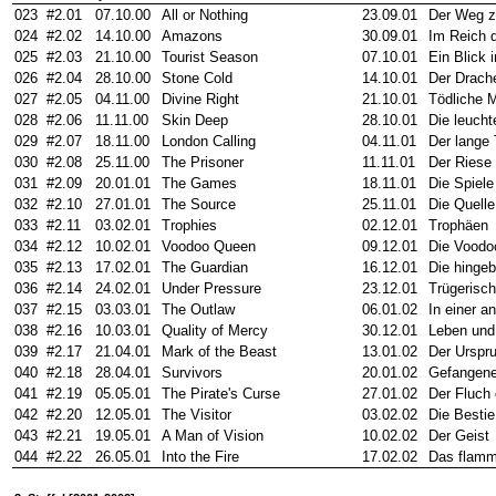
023
#2.01
07.10.00
All or Nothing
23.09.01
Der Weg z
024
#2.02
14.10.00
Amazons
30.09.01
Im Reich 
025
#2.03
21.10.00
Tourist Season
07.10.01
Ein Blick 
026
#2.04
28.10.00
Stone Cold
14.10.01
Der Drach
027
#2.05
04.11.00
Divine Right
21.10.01
Tödliche 
028
#2.06
11.11.00
Skin Deep
28.10.01
Die leuch
029
#2.07
18.11.00
London Calling
04.11.01
Der lange
030
#2.08
25.11.00
The Prisoner
11.11.01
Der Riese
031
#2.09
20.01.01
The Games
18.11.01
Die Spiele
032
#2.10
27.01.01
The Source
25.11.01
Die Quell
033
#2.11
03.02.01
Trophies
02.12.01
Trophäen
034
#2.12
10.02.01
Voodoo Queen
09.12.01
Die Voodoo
035
#2.13
17.02.01
The Guardian
16.12.01
Die hinge
036
#2.14
24.02.01
Under Pressure
23.12.01
Trügerisc
037
#2.15
03.03.01
The Outlaw
06.01.02
In einer a
038
#2.16
10.03.01
Quality of Mercy
30.12.01
Leben und
039
#2.17
21.04.01
Mark of the Beast
13.01.02
Der Urspr
040
#2.18
28.04.01
Survivors
20.01.02
Gefangene
041
#2.19
05.05.01
The Pirate's Curse
27.01.02
Der Fluch 
042
#2.20
12.05.01
The Visitor
03.02.02
Die Bestie
043
#2.21
19.05.01
A Man of Vision
10.02.02
Der Geist
044
#2.22
26.05.01
Into the Fire
17.02.02
Das flamm