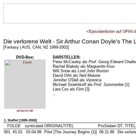
<Episodenlisten auf UP64.
Die verlorene Welt - Sir Arthur Conan Doyle's The 
[Fantasy | AUS, CAN, NZ 1999-2002]
DVD-Box:
DARSTELLER:
Peter McCauley als
Prof. Georg Edward Challe
Rachel Blakely als
Marguerite Krux
Will Snow als
Lord John Roxton
David Orth als
Ned Malone
Jennifer O'Dell als
Veronica
Michael Sinelnikoff als
Prof. Summerlee
[1]
Lara Cox als
Finn
[3]
...
amazon.de
1. Staffel [1999-2000]
FOLGE
synticated
ORIGINALTITEL
ProSieben
DT. TITEL
001
#1.01
03.04.99
Pilot [The Journey Begins (1)]
06.11.99
Die verlor