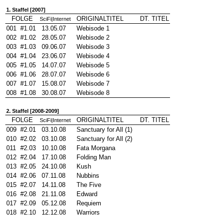
1. Staffel [2007]
FOLGE
ORIGINALTITEL
DT. TITEL
SciFi|Internet
001
#1.01
13.05.07
Webisode 1
002
#1.02
28.05.07
Webisode 2
003
#1.03
09.06.07
Webisode 3
004
#1.04
23.06.07
Webisode 4
005
#1.05
14.07.07
Webisode 5
006
#1.06
28.07.07
Webisode 6
007
#1.07
15.08.07
Webisode 7
008
#1.08
30.08.07
Webisode 8
2. Staffel [2008-2009]
FOLGE
ORIGINALTITEL
DT. TITEL
SciFi|Internet
009
#2.01
03.10.08
Sanctuary for All (1)
010
#2.02
03.10.08
Sanctuary for All (2)
011
#2.03
10.10.08
Fata Morgana
012
#2.04
17.10.08
Folding Man
013
#2.05
24.10.08
Kush
014
#2.06
07.11.08
Nubbins
015
#2.07
14.11.08
The Five
016
#2.08
21.11.08
Edward
017
#2.09
05.12.08
Requiem
018
#2.10
12.12.08
Warriors