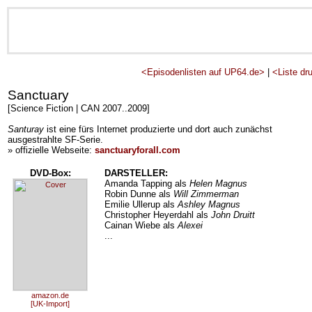
<Episodenlisten auf UP64.de>
|
<Liste dr
Sanctuary
[Science Fiction | CAN 2007..2009]
Santuray
ist eine fürs Internet produzierte und dort auch zunächst
ausgestrahlte SF-Serie.
» offizielle Webseite:
sanctuaryforall.com
DVD-Box:
DARSTELLER:
Amanda Tapping als
Helen Magnus
Robin Dunne als
Will Zimmerman
Emilie Ullerup als
Ashley Magnus
Christopher Heyerdahl als
John Druitt
Cainan Wiebe als
Alexei
...
amazon.de
[UK-Import]