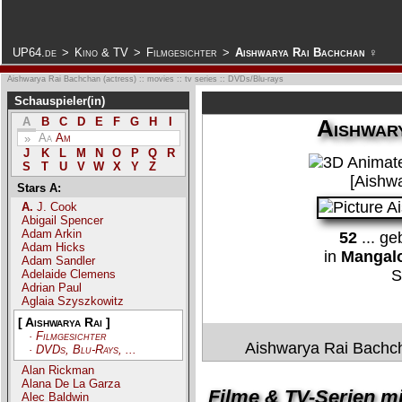
.
UP64.de
>
Kino & TV
>
Filmgesichter
>
Aishwarya Rai Bachchan ♀
Aishwarya Rai Bachchan (actress) :: movies :: tv series :: DVDs/Blu-rays
Schauspieler(in)
Aishwar
A
B
C
D
E
F
G
H
I
Aa
Am
»
J
K
L
M
N
O
P
Q
R
S
T
U
V
W
X
Y
Z
[Aishwa
Stars A:
A. J. Cook
Abigail Spencer
Adam Arkin
52
... g
Adam Hicks
in
Mangalo
Adam Sandler
S
Adelaide Clemens
Adrian Paul
Aglaia Szyszkowitz
[ Aishwarya Rai ]
· Filmgesichter
Aishwarya Rai Bachc
· DVDs, Blu-Rays, ...
Alan Rickman
Alana De La Garza
Filme & TV-Serien m
Alec Baldwin