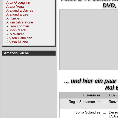
Alex O'Loughlin
DVD, B
Alexa Vega
Alexandra Davies
Alexondra Lee
Ali Liebert
Alicia Silverstone
Alison Lohman
Allison Mack
Ally Walker
Alyson Hannigan
Alyssa Milano
Amazon-Suche
... und hier ein pa
Rai 
Filmgesicht
Film 
Ragini Subramaniam
...
Raava
Sonia Solandres
...
Der r
USA 2