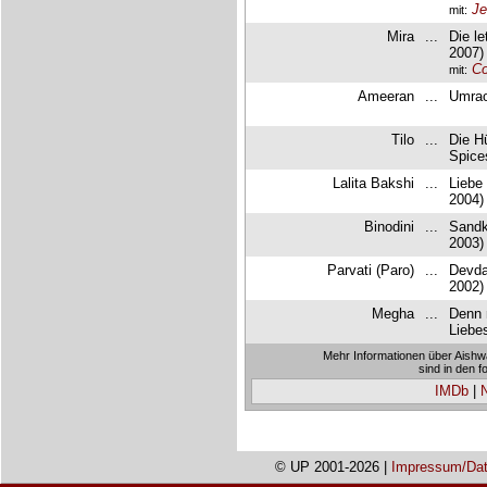
Je
mit:
Mira
...
Die le
2007)
Co
mit:
Ameeran
...
Umrao
Tilo
...
Die H
Spice
Lalita Bakshi
...
Liebe
2004)
Binodini
...
Sandk
2003)
Parvati (Paro)
...
Devda
2002)
Megha
...
Denn m
Liebe
Mehr Informationen über Aishw
sind in den 
IMDb
|
© UP 2001-2026 |
Impressum/Dat