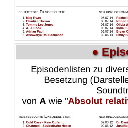
beliebteste Filmgesichter
neu hinzugekomm
:
Meg Ryan
08.07.14 ..
Rachel
Charlize Theron
08.07.14 ..
Robert 
Tommy Lee Jones
08.07.14 ..
Olivia W
A. J. Cook
06.07.14 ..
India Ei
Adrian Paul
03.07.14 ..
Bryan C
Aishwarya Rai Bachchan
30.06.14 ..
Emily B
● Epis
Episodenlisten zu dive
Besetzung (Darstell
Soundt
von
A
wie "
Absolut relati
meistbesuchte Episodenlisten
neu hinzugekomm
:
Cold Case - Kein Opfer ...
09.03.12 ..
Dr. Dan
Charmed - Zauberhafte Hexen
09.03.12 ..
Justifie