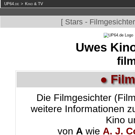
UP64.de
>
Kino & TV
[ Stars - Filmgesichter
Uwes Kino
fil
● Film
Die Filmgesichter (Fil
weitere Informationen 
Kino u
von
A
wie
A. J. 