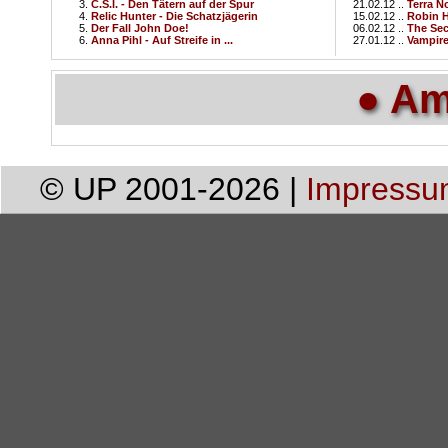
C.S.I. - Den Tätern auf der Spur
21.02.12 ..
Terra N
Relic Hunter - Die Schatzjägerin
15.02.12 ..
Robin 
Der Fall John Doe!
06.02.12 ..
The Secr
Anna Pihl - Auf Streife in ...
27.01.12 ..
Vampire
● Am
© UP 2001-2026 |
Impressu