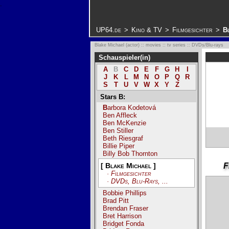
.
UP64.de
>
Kino & TV
>
Filmgesichter
>
B
Blake Michael (actor) :: movies :: tv series :: DVDs/Blu-rays
Schauspieler(in)
A
B
C
D
E
F
G
H
I
J
K
L
M
N
O
P
Q
R
S
T
U
V
W
X
Y
Z
Stars B:
Barbora Kodetová
Ben Affleck
Ben McKenzie
Ben Stiller
Beth Riesgraf
Billie Piper
Billy Bob Thornton
[ Blake Michael ]
F
· Filmgesichter
· DVDs, Blu-Rays, ...
Bobbie Phillips
Brad Pitt
Brendan Fraser
Bret Harrison
Bridget Fonda