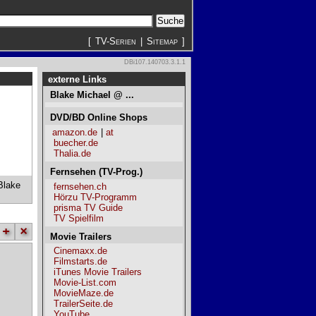
[
TV-Serien
|
Sitemap
]
DBi107.140703.3.1.1
externe Links
Blake Michael @ ...
DVD/BD Online Shops
amazon.de
|
at
buecher.de
Thalia.de
Fernsehen (TV-Prog.)
Blake
fernsehen.ch
Hörzu TV-Programm
prisma TV Guide
TV Spielfilm
+
×
Movie Trailers
Cinemaxx.de
Filmstarts.de
iTunes Movie Trailers
Movie-List.com
MovieMaze.de
TrailerSeite.de
YouTube