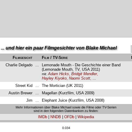
... und hier ein paar Filmgesichter von Blake Michael
Filmgesicht
Film / TV-Serie
Charlie Delgado
...
Lemonade Mouth - Die Geschichte einer Band
(Lemonade Mouth, TV, USA 2011)
Adam Hicks
,
Bridgit Mendler
,
mit:
Hayley Kiyoko
,
Naomi Scott
,
...
Street Kid
...
The Mortician (UK 2011)
Austin Brewer
...
Magellan (Kurzfilm, USA 2009)
Jim
...
Elephant Juice (Kurzfilm, USA 2008)
Mehr Informationen über Blake Michael sowie die Filme oder TV-Serien
sind in den folgenden Datenbanken zu finden:
IMDb
|
NNDB
|
OFDb
|
Wikipedia
0.034