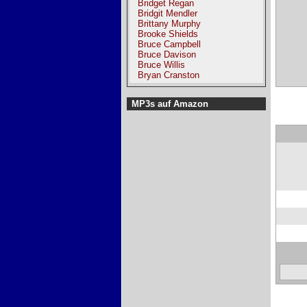
Bridget Regan
Bridgit Mendler
Brittany Murphy
Brooke Shields
Bruce Campbell
Bruce Davison
Bruce Willis
Bryan Cranston
MP3s auf Amazon