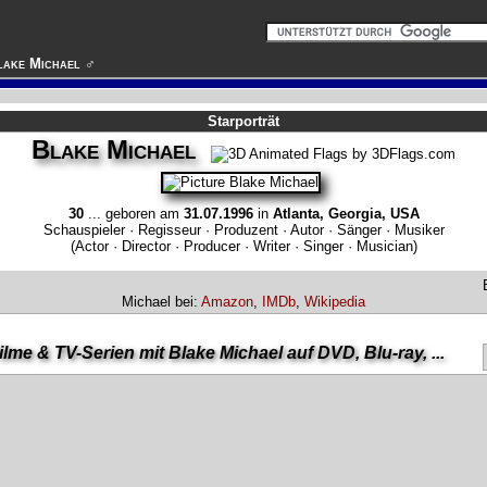
lake Michael ♂
Starporträt
Blake Michael
30
... geboren am
31.07.1996
in
Atlanta, Georgia, USA
Schauspieler · Regisseur · Produzent · Autor · Sänger · Musiker
(Actor · Director · Producer · Writer · Singer · Musician)
Michael bei:
Amazon
,
IMDb
,
Wikipedia
ilme & TV-Serien mit Blake Michael auf DVD, Blu-ray, ...