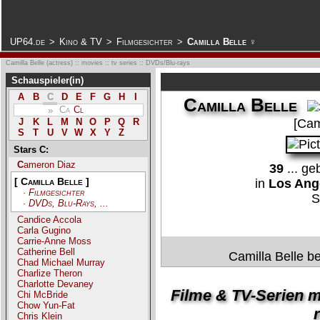
.
UP64.de
>
Kino & TV
>
Filmgesichter
>
Camilla Belle ♀
Camilla Belle (actress) :: movies :: tv series :: DVDs/Blu-rays
Schauspieler(in)
A
B
C
D
E
F
G
H
I
Camilla Belle
Ca
Cl
»
[Cam
J
K
L
M
N
O
P
Q
R
S
T
U
V
W
X
Y
Z
Stars C:
Cameron Diaz
39
... g
[ Camilla Belle ]
in
Los Ange
· Filmgesichter
S
· DVDs, Blu-Rays, ...
Candice Accola
Carla Gugino
Carrie-Anne Moss
Catherine Bell
Camilla Belle be
Chad Michael Murray
Charlize Theron
Charlotte Devaney
Filme & TV-Serien mi
Chi McBride
Chow Yun-Fat
r
Chris Klein