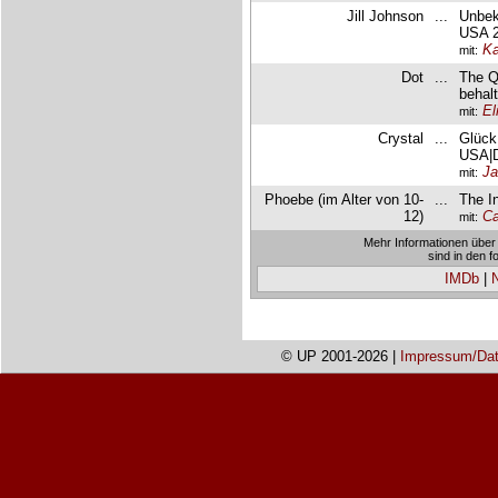
Jill Johnson
...
Unbek
USA 2
Ka
mit:
Dot
...
The Q
behal
El
mit:
Crystal
...
Glück
USA|D
Ja
mit:
Phoebe (im Alter von 10-
...
The I
12)
Ca
mit:
Mehr Informationen über 
sind in den 
IMDb
|
© UP 2001-2026 |
Impressum/Dat