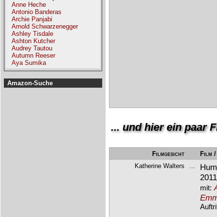
Anne Heche
Antonio Banderas
Archie Panjabi
Arnold Schwarzenegger
Ashley Tisdale
Ashton Kutcher
Audrey Tautou
Autumn Reeser
Aya Sumika
Amazon-Suche
... und hier ein paar
Filmgesicht
Film 
Katherine Walters
...
Huma
2011
mit:
Emma
Auftr