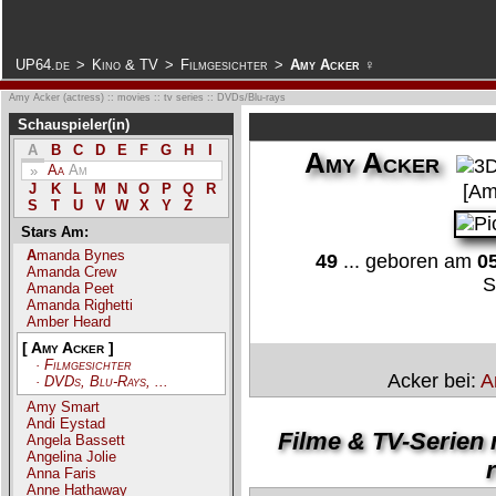
.
UP64.de
>
Kino & TV
>
Filmgesichter
>
Amy Acker ♀
Amy Acker (actress) :: movies :: tv series :: DVDs/Blu-rays
Schauspieler(in)
A
B
C
D
E
F
G
H
I
Amy Acker
Aa
Am
»
[Am
J
K
L
M
N
O
P
Q
R
S
T
U
V
W
X
Y
Z
Stars Am:
Amanda Bynes
49
... geboren am
0
Amanda Crew
S
Amanda Peet
Amanda Righetti
Amber Heard
[ Amy Acker ]
· Filmgesichter
Acker bei:
A
· DVDs, Blu-Rays, ...
Amy Smart
Andi Eystad
Filme & TV-Serien 
Angela Bassett
Angelina Jolie
r
Anna Faris
Anne Hathaway