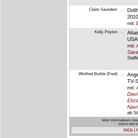
Claire Saunders
...
Doll
2010
mit:
Kelly Peyton
...
Alia
USA 
mit:
Sara
Staff
Winifred Burkle (Fred)
...
Ange
TV-S
mit:
Davi
Eliz
Navi
ab St
Mehr Informationen übe
sind in den 
IMDb
|