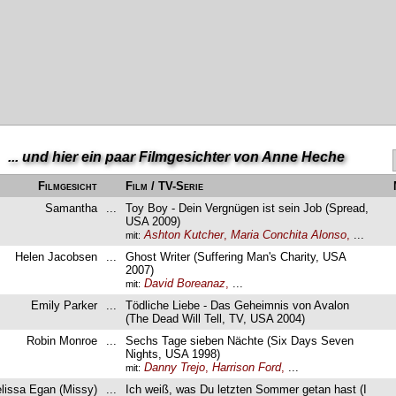
... und hier ein paar Filmgesichter von Anne Heche
Filmgesicht
Film / TV-Serie
Samantha
...
Toy Boy - Dein Vergnügen ist sein Job (Spread,
USA 2009)
Ashton Kutcher
,
Maria Conchita Alonso
,
...
mit:
Helen Jacobsen
...
Ghost Writer (Suffering Man's Charity, USA
2007)
David Boreanaz
,
...
mit:
Emily Parker
...
Tödliche Liebe - Das Geheimnis von Avalon
(The Dead Will Tell, TV, USA 2004)
Robin Monroe
...
Sechs Tage sieben Nächte (Six Days Seven
Nights, USA 1998)
Danny Trejo
,
Harrison Ford
,
...
mit:
lissa Egan (Missy)
...
Ich weiß, was Du letzten Sommer getan hast (I