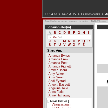
.
UP64.de
>
Kino & TV
>
Filmgesichter
>
A
Anne Heche (actress) :: movies :: tv series :: DVDs/Blu-rays
Schauspieler(in)
A
B
C
D
E
F
G
H
I
Aa
Am
»
J
K
L
M
N
O
P
Q
R
S
T
U
V
W
X
Y
Z
Stars Am:
Amanda Bynes
Amanda Crew
Amanda Peet
Amanda Righetti
Amber Heard
Amy Acker
Amy Smart
Andi Eystad
Angela Bassett
Angelina Jolie
Anna Faris
Anne Hathaway
[ Anne Heche ]
· Filmgesichter