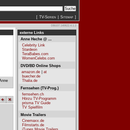
[
TV-Serien
|
Sitemap
]
DBi107.140622.4.1.2
externe Links
Anne Heche @ ...
Celebrity Link
Stardeon
TeraBabes.com
WomenCelebs.com
DVD/BD Online Shops
amazon.de
|
at
buecher.de
Anne
Thalia.de
Fernsehen (TV-Prog.)
fernsehen.ch
Hörzu TV-Programm
+
×
prisma TV Guide
TV Spielfilm
Movie Trailers
Cinemaxx.de
Filmstarts.de
iTunes Movie Trailers