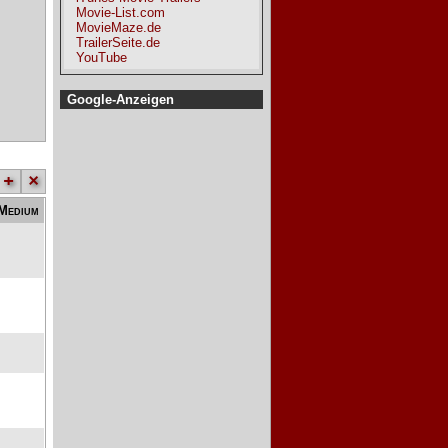
Movie-List.com
MovieMaze.de
TrailerSeite.de
YouTube
Google-Anzeigen
+
×
Medium