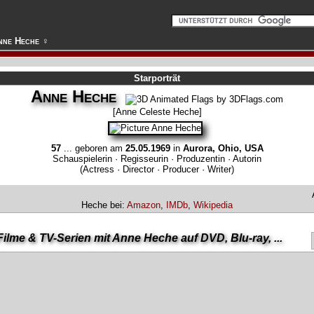
nne Heche ♀
Starporträt
Anne Heche
[Anne Celeste Heche]
57
... geboren am
25.05.1969
in
Aurora, Ohio, USA
Schauspielerin · Regisseurin · Produzentin · Autorin
(Actress · Director · Producer · Writer)
Heche bei:
Amazon
,
IMDb
,
Wikipedia
Filme & TV-Serien mit Anne Heche auf DVD, Blu-ray, ...