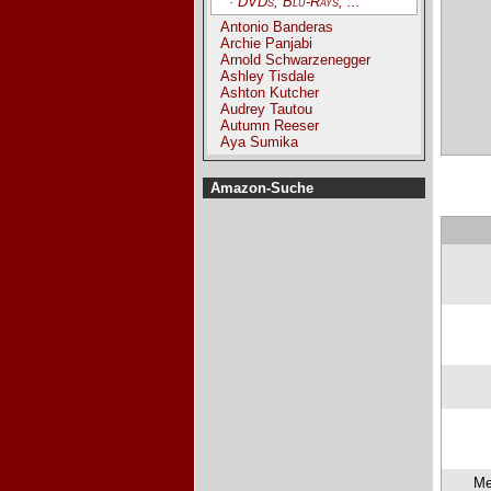
· DVDs, Blu-Rays, ...
Antonio Banderas
Archie Panjabi
Arnold Schwarzenegger
Ashley Tisdale
Ashton Kutcher
Audrey Tautou
Autumn Reeser
Aya Sumika
Amazon-Suche
Me