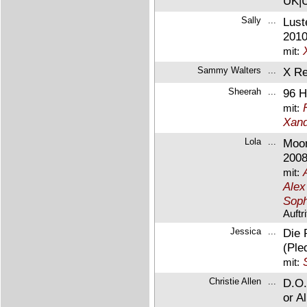
UK|
Sally
...
Lust
2010
mit:
Sammy Walters
...
X Re
Sheerah
...
96 H
mit:
Xand
Lola
...
Moon
2008
mit:
Alex
Soph
Auftr
Jessica
...
Die 
(Ple
mit:
Christie Allen
...
D.O.
or A