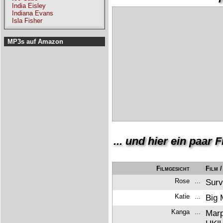
India Eisley
Indiana Evans
Isla Fisher
MP3s auf Amazon
... und hier ein paar
Filmgesicht
Film 
Rose
...
Surv
Katie
...
Big 
Kanga
...
Marp