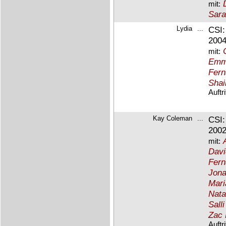
mit:
Sara
Lydia
...
CSI:
2004-
mit:
Emma
Fern
Shai
Auftr
Kay Coleman
...
CSI:
2002-
mit:
Davi
Fern
Jona
Mari
Nata
Sall
Zac 
Auftr