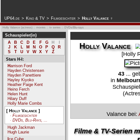
.
UP64.de
>
Kino & TV
>
Filmgesichter
>
Holly Valance ♀
Holly Valance (actress) :: movies :: tv series :: DVDs/Blu-rays
Schauspieler(in)
A
B
C
D
E
F
G
H
I
Holly Valance
J
K
L
M
N
O
P
Q
R
S
T
U
V
W
X
Y
Z
[Holly 
Stars H-I:
Harrison Ford
Hayden Christensen
43
... g
Hayden Panettiere
in
Melbourn
Hayley Kiyoko
Heather Paige Kent
Schauspiel
Heino Ferch
(Actres
Helen Hunt
Hilary Duff
Holly Marie Combs
[ Holly Valance ]
Valance bei:
· Filmgesichter
· DVDs, Blu-Rays, ...
Hugh Jackman
Filme & TV-Serien mi
Hugh Laurie
r
Ice Cube