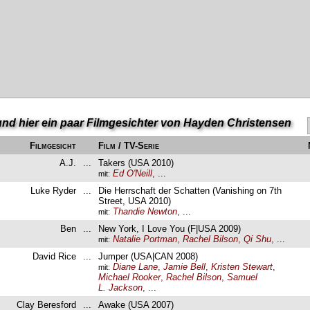
 und hier ein paar Filmgesichter von Hayden Christensen
Filmgesicht
Film / TV-Serie
A.J.
...
Takers (USA 2010)
Ed O'Neill
,
...
mit:
Luke Ryder
...
Die Herrschaft der Schatten (Vanishing on 7th
Street, USA 2010)
Thandie Newton
,
...
mit:
Ben
...
New York, I Love You (F|USA 2009)
Natalie Portman
,
Rachel Bilson
,
Qi Shu
,
...
mit:
David Rice
...
Jumper (USA|CAN 2008)
Diane Lane
,
Jamie Bell
,
Kristen Stewart
,
mit:
Michael Rooker
,
Rachel Bilson
,
Samuel
L. Jackson
,
...
Clay Beresford
...
Awake (USA 2007)