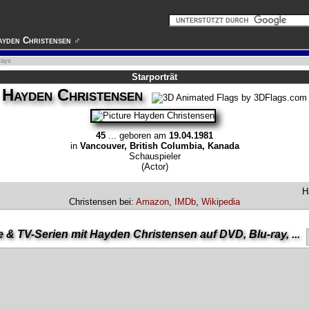
ayden Christensen ♂
rays
Starporträt
Hayden Christensen
45
... geboren am
19.04.1981
in
Vancouver, British Columbia, Kanada
Schauspieler
(Actor)
H
Christensen bei:
Amazon
,
IMDb
,
Wikipedia
e & TV-Serien mit Hayden Christensen auf DVD, Blu-ray, ...