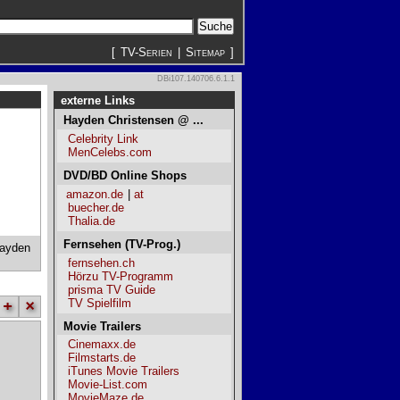
[
TV-Serien
|
Sitemap
]
DBi107.140706.6.1.1
externe Links
Hayden Christensen @ ...
Celebrity Link
MenCelebs.com
DVD/BD Online Shops
amazon.de
|
at
buecher.de
Thalia.de
Fernsehen (TV-Prog.)
ayden
fernsehen.ch
Hörzu TV-Programm
prisma TV Guide
TV Spielfilm
+
×
Movie Trailers
Cinemaxx.de
Filmstarts.de
iTunes Movie Trailers
Movie-List.com
MovieMaze.de