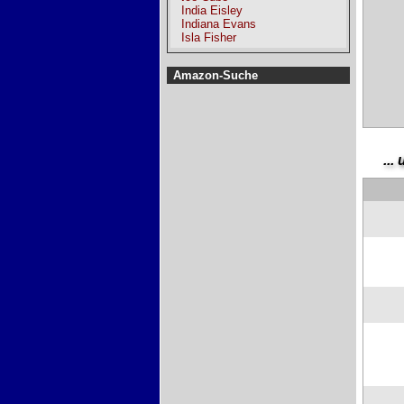
India Eisley
Indiana Evans
Isla Fisher
Amazon-Suche
...