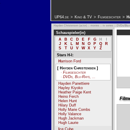
.
UP64.de
>
Kino & TV
>
Filmgesichter
>
H
Hayden Christensen (actor) :: movies :: tv series :: DVDs/Blu-
Schauspieler(in)
A
B
C
D
E
F
G
H
I
J
K
L
M
N
O
P
Q
R
S
T
U
V
W
X
Y
Z
Stars H-I:
Harrison Ford
[ Hayden Christensen ]
· Filmgesichter
· DVDs, Blu-Rays, ...
Hayden Panettiere
Hayley Kiyoko
Heather Paige Kent
Heino Ferch
Film
Helen Hunt
Hilary Duff
Holly Marie Combs
Holly Valance
Hugh Jackman
Hugh Laurie
Ice Cube