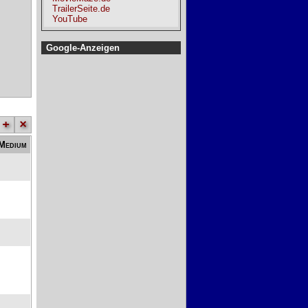
TrailerSeite.de
YouTube
Google-Anzeigen
+
×
Medium