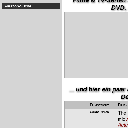
Filme & TV-Serien
Amazon-Suche
DVD, B
... und hier ein pa
De
Filmgesicht
Film 
Adam Nova
...
The 
mit:
Aut