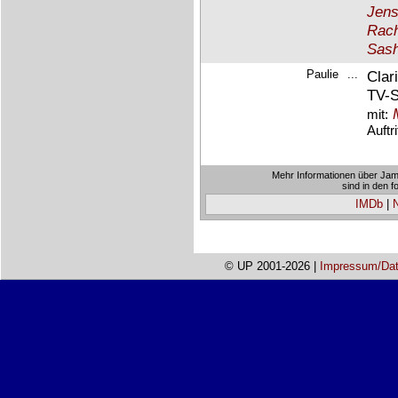
Jens
Rach
Sash
Paulie
...
Clar
TV-S
mit:
Auftr
Mehr Informationen über Jam
sind in den 
IMDb
|
© UP 2001-2026 |
Impressum/Dat