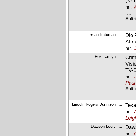
(Med
mit:
...
Auftr
Sean Bateman
...
Die 
Attr
mit:
Rex Tamlyn
...
Crim
Visi
TV-S
mit:
Paul
Auftr
Lincoln Rogers Dunnison
...
Texa
mit:
Leig
Dawson Leery
...
Daws
mit: