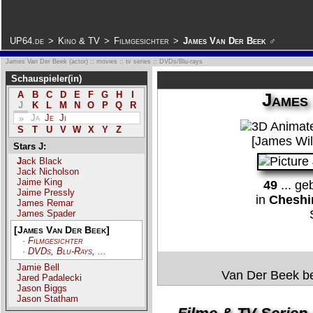
.
UP64.de
>
Kino & TV
>
Filmgesichter
>
James Van Der Beek ♂
James Van Der Beek (actor) :: movies :: tv series :: DVDs/Blu-rays
Schauspieler(in)
James
A
B
C
D
E
F
G
H
I
J
K
L
M
N
O
P
Q
R
Ja
Je
Ji
»
S
T
U
V
W
X
Y
Z
[James Wil
Stars J:
Jack Black
Jack Nicholson
Jaime King
49
... g
Jaime Pressly
in
Cheshi
James Remar
James Spader
[James Van Der Beek]
· Filmgesichter
· DVDs, Blu-Rays, ...
Jamie Bell
Van Der Beek b
Jared Padalecki
Jason Biggs
Jason Statham