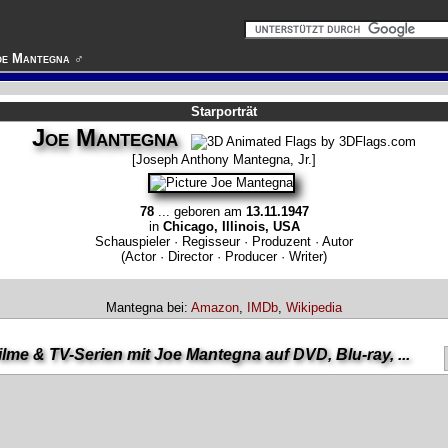
oe Mantegna ♂
Starporträt
Joe Mantegna
[Joseph Anthony Mantegna, Jr.]
78
... geboren am
13.11.1947
in
Chicago, Illinois, USA
Schauspieler · Regisseur · Produzent · Autor
(Actor · Director · Producer · Writer)
Mantegna bei:
Amazon
,
IMDb
,
Wikipedia
ilme & TV-Serien mit Joe Mantegna auf DVD, Blu-ray, ...