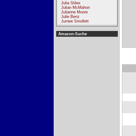
Julia Stiles
Julian McMahon
Julianne Moore
Julie Benz
Jurnee Smollett
Amazon-Suche