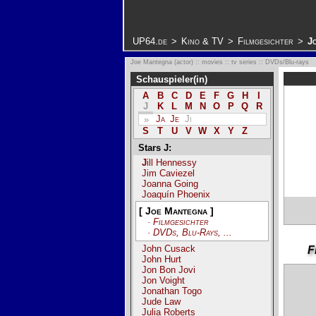
.
UP64.de
>
Kino & TV
>
Filmgesichter
>
J
Joe Mantegna (actor) :: movies :: tv series :: DVDs/Blu-rays
Schauspieler(in)
A
B
C
D
E
F
G
H
I
J
K
L
M
N
O
P
Q
R
Ja
Je
Ji
»
S
T
U
V
W
X
Y
Z
Stars J:
Jill Hennessy
Jim Caviezel
Joanna Going
Joaquín Phoenix
[ Joe Mantegna ]
· Filmgesichter
· DVDs, Blu-Rays, ...
John Cusack
F
John Hurt
Jon Bon Jovi
Jon Voight
Jonathan Togo
Jude Law
Julia Roberts