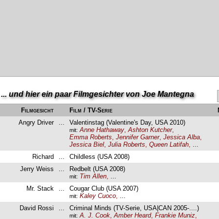
... und hier ein paar Filmgesichter von Joe Mantegna
Filmgesicht
Film / TV-Serie
Angry Driver
...
Valentinstag (Valentine's Day, USA 2010)
Anne Hathaway
,
Ashton Kutcher
,
mit:
Emma Roberts
,
Jennifer Garner
,
Jessica Alba
,
Jessica Biel
,
Julia Roberts
,
Queen Latifah
,
...
Richard
...
Childless (USA 2008)
Jerry Weiss
...
Redbelt (USA 2008)
Tim Allen
,
...
mit:
Mr. Stack
...
Cougar Club (USA 2007)
Kaley Cuoco
,
...
mit:
David Rossi
...
Criminal Minds (TV-Serie, USA|CAN 2005-....)
A. J. Cook
,
Amber Heard
,
Frankie Muniz
,
mit: