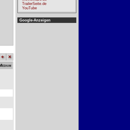
TrailerSeite.de
YouTube
Google-Anzeigen
+
×
Medium