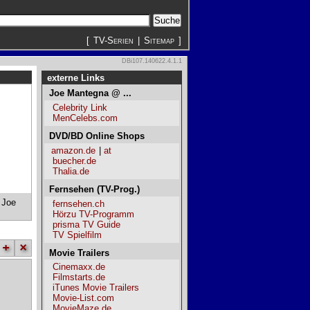
[
TV-Serien
|
Sitemap
]
DBi107.140622.4.1.1
externe Links
Joe Mantegna @ ...
Celebrity Link
MenCelebs.com
DVD/BD Online Shops
amazon.de
|
at
buecher.de
Thalia.de
Fernsehen (TV-Prog.)
Joe
fernsehen.ch
Hörzu TV-Programm
prisma TV Guide
TV Spielfilm
+
×
Movie Trailers
Cinemaxx.de
Filmstarts.de
iTunes Movie Trailers
Movie-List.com
MovieMaze.de