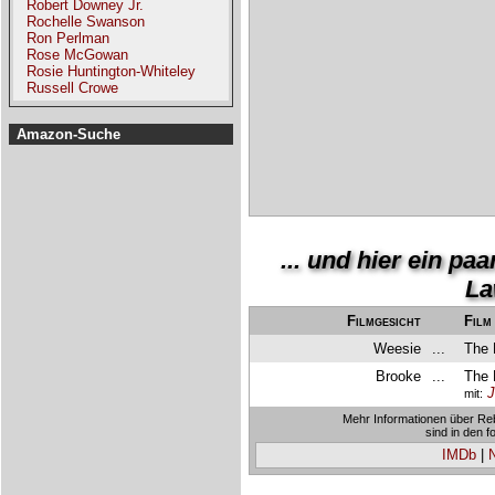
Robert Downey Jr.
Rochelle Swanson
Ron Perlman
Rose McGowan
Rosie Huntington-Whiteley
Russell Crowe
Amazon-Suche
... und hier ein p
La
Filmgesicht
Film
Weesie
...
The 
Brooke
...
The 
J
mit:
Mehr Informationen über Re
sind in den 
IMDb
|