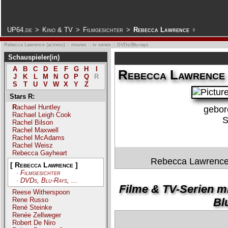
.
UP64.de
>
Kino & TV
>
Filmgesichter
>
Rebecca Lawrence ♀
Rebecca Lawrence (actress) :: movies :: tv series :: DVDs/Blu-rays
Schauspieler(in)
A
B
C
D
E
F
G
H
I
Rebecca Lawrence
J
K
L
M
N
O
P
Q
R
S
T
U
V
W
X
Y
Z
Stars R:
Rachael Huntley
gebor
Rachael Leigh Cook
S
Rachel Bilson
Rachel Maxwell
Rachel McAdams
Rachel Weisz
Rebecca Gayheart
Rebecca Lawrence
[ Rebecca Lawrence ]
· Filmgesichter
· DVDs, Blu-Rays, ...
Filme & TV-Serien m
Reese Witherspoon
Rene Russo
Blu
René Steinke
Renée Zellweger
Robert De Niro