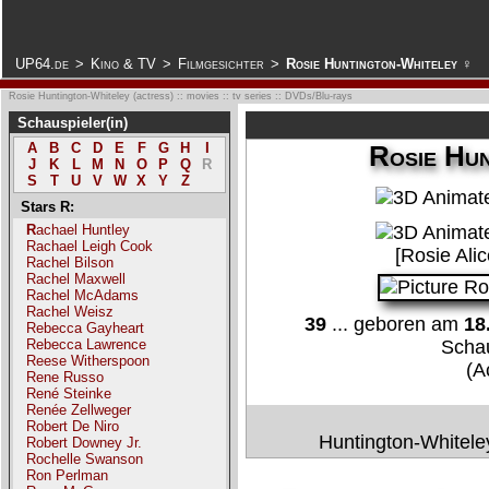
.
UP64.de
>
Kino & TV
>
Filmgesichter
>
Rosie Huntington-Whiteley ♀
Rosie Huntington-Whiteley (actress) :: movies :: tv series :: DVDs/Blu-rays
Schauspieler(in)
Rosie Hun
A
B
C
D
E
F
G
H
I
J
K
L
M
N
O
P
Q
R
S
T
U
V
W
X
Y
Z
Stars R:
Rachael Huntley
Rachael Leigh Cook
[Rosie Ali
Rachel Bilson
Rachel Maxwell
Rachel McAdams
Rachel Weisz
39
... geboren am
18
Rebecca Gayheart
Rebecca Lawrence
Schau
Reese Witherspoon
(A
Rene Russo
René Steinke
Renée Zellweger
Robert De Niro
Huntington-Whitele
Robert Downey Jr.
Rochelle Swanson
Ron Perlman