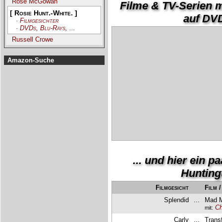
Rose McGowan
Filme & TV-Serien m
[ Rosie Hunt.-White. ]
auf DVD,
· Filmgesichter
· DVDs, Blu-Rays, ...
Russell Crowe
Amazon-Suche
... und hier ein 
Hunting
Filmgesicht
Film 
Splendid
...
Mad M
Ch
mit:
Carly
...
Trans