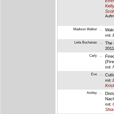
Emma
Kell
Scot
Auftr
Madison Walker
...
Waki
mit:
Leila Buchanan
...
The 
2011
Carly
...
Fire
(Fir
mit:
Eve
...
Cutl
mit:
Kris
Ashley
...
Dist
Nach
mit:
Shia