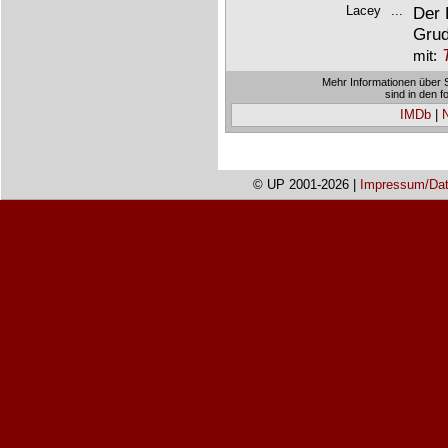
Lacey
...
Der 
Grud
mit:
Mehr Informationen über 
sind in den 
IMDb
|
© UP 2001-2026 |
Impressum/Dat