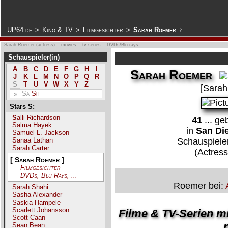
.
UP64.de
>
Kino & TV
>
Filmgesichter
>
Sarah Roemer ♀
Sarah Roemer (actress) :: movies :: tv series :: DVDs/Blu-rays
Schauspieler(in)
A
B
C
D
E
F
G
H
I
Sarah Roemer
J
K
L
M
N
O
P
Q
R
S
T
U
V
W
X
Y
Z
[Sarah
Sa
Sh
»
Stars S:
Salli Richardson
41
... g
Salma Hayek
in
San Die
Samuel L. Jackson
Sanaa Lathan
Schauspieler
Sarah Carter
(Actress
[ Sarah Roemer ]
· Filmgesichter
· DVDs, Blu-Rays, ...
Roemer bei:
Sarah Shahi
Sasha Alexander
Saskia Hampele
Scarlett Johansson
Filme & TV-Serien m
Scott Caan
r
Sean Bean