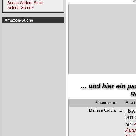
Seann William Scott
Selena Gomez
Amazon-Suche
... und hier ein 
R
Filmgesicht
Film 
Marissa Garcia
...
Hawa
2010-
mit:
Aut