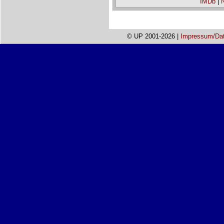
IMDb
|
© UP 2001-2026 |
Impressum/Da