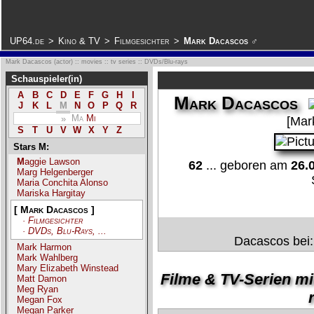
.
UP64.de
>
Kino & TV
>
Filmgesichter
>
Mark Dacascos ♂
Mark Dacascos (actor) :: movies :: tv series :: DVDs/Blu-rays
Schauspieler(in)
A
B
C
D
E
F
G
H
I
Mark Dacascos
J
K
L
M
N
O
P
Q
R
Ma
Mi
»
[Mar
S
T
U
V
W
X
Y
Z
Stars M:
Maggie Lawson
62
... geboren am
26.
Marg Helgenberger
Maria Conchita Alonso
Mariska Hargitay
[ Mark Dacascos ]
· Filmgesichter
· DVDs, Blu-Rays, ...
Dacascos bei
Mark Harmon
Mark Wahlberg
Mary Elizabeth Winstead
Filme & TV-Serien mi
Matt Damon
Meg Ryan
r
Megan Fox
Megan Parker