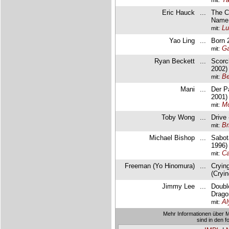
Eric Hauck
...
The C
Name:
Lu
mit:
Yao Ling
...
Born 
Ga
mit:
Ryan Beckett
...
Scorc
2002)
Be
mit:
Mani
...
Der P
2001)
Mo
mit:
Toby Wong
...
Drive 
Br
mit:
Michael Bishop
...
Sabot
1996)
Ca
mit:
Freeman (Yo Hinomura)
...
Cryin
(Cryi
Jimmy Lee
...
Doubl
Drago
Al
mit:
Mehr Informationen über 
sind in den 