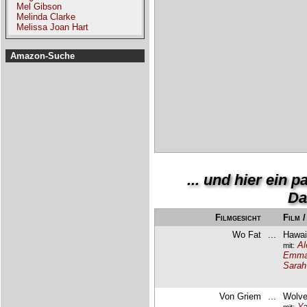
Mel Gibson
Melinda Clarke
Melissa Joan Hart
Amazon-Suche
... und hier ein 
Da
Filmgesicht
Film 
Wo Fat
...
Hawaii
Al
mit:
Emman
Sarah
Von Griem
...
Wolve
Ya
mit: