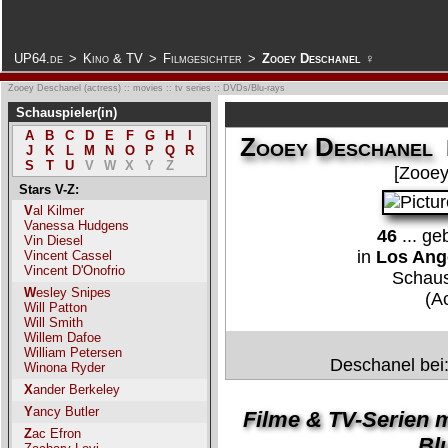
.
UP64.de
>
Kino & TV
>
Filmgesichter
>
Zooey Deschanel ♀
Zooey Deschanel (actress) :: movies :: tv series :: DVDs/Blu-rays
Schauspieler(in)
A
B
C
D
E
F
G
H
I
Zooey Deschanel
J
K
L
M
N
O
P
Q
R
S
T
U
V
W
X
Y
Z
[Zooey
Stars V-Z:
Val Kilmer
Vanessa Hudgens
46
... g
Vin Diesel
in
Los Ange
Vincent Cassel
Vincent D'Onofrio
Schaus
Wesley Snipes
(A
Will Patton
Will Smith
Willem Dafoe
William Petersen
Deschanel bei
Winona Ryder
Xander Berkeley
Yancy Butler
Filme & TV-Serien 
Zac Efron
Blu