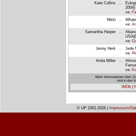
Kate Collins
...
Eulog
2004)
F
mit:
Nikki
...
Whate
A
mit:
Samantha Harper
...
Aband
USA|D
Ga
mit:
Jenny Herk
...
Jede 
R
mit:
Anita Miller
...
Almos
Famou
Ka
mit:
Mehr Informationen über Z
sind in den 
IMDb
|
© UP 2001-2026 |
Impressum/Dat