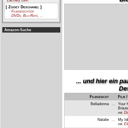
Zachary Levi
[ Zooey Deschanel ]
· Filmgesichter
· DVDs, Blu-Rays, ...
Amazon-Suche
... und hier ein 
De
Filmgesicht
Film 
Belladonna
...
Your 
Bräut
Da
mit:
Natalie
...
My Id
El
mit: