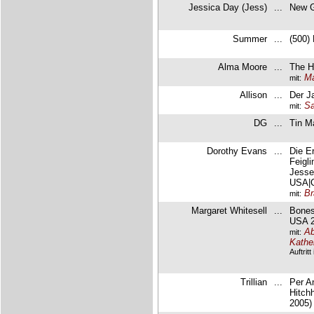
Jessica Day (Jess)
...
New Gi
Summer
...
(500)
Alma Moore
...
The H
Ma
mit:
Allison
...
Der J
Sa
mit:
DG
...
Tin M
Dorothy Evans
...
Die E
Feigl
Jesse
USA|
Br
mit:
Margaret Whitesell
...
Bones
USA 2
Ab
mit:
Kathe
Auftrit
Trillian
...
Per A
Hitch
2005)