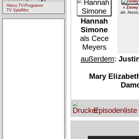
Hörzu TV-Programm
» Zooey
TV Spielfilm
als Jessic
Hannah
Simone
als Cece
Meyers
außerdem
:
Justi
Mary Elizabeth
Damo
Episodenliste