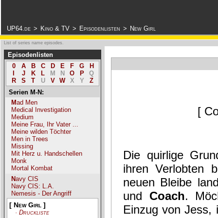
.
UP64.de
>
Kino & TV
>
Episodenlisten
>
New Girl
List of series name episodes.
Episodenlisten
0
A
B
C
D
E
F
G
H
I
J
K
L
M
N
O
P
Q
R
S
T
U
V
W
X
Y
Z
Serien M-N:
Mad Men
[ C
Medical Investigation
Medium
Meine Frau, Ihr Vater ...
Meine wilden Töchter
Men in Trees
Missing
Die quirlige Grun
Mit Herz u. Handschellen
Monk
ihren Verlobten
Mortal Kombat
Navy CIS
neuen Bleibe lan
Navy CIS: L.A.
und
Coach
. Möc
Nemesis - Der Angriff
[ New Girl ]
Einzug von Jess, 
·
Druckliste