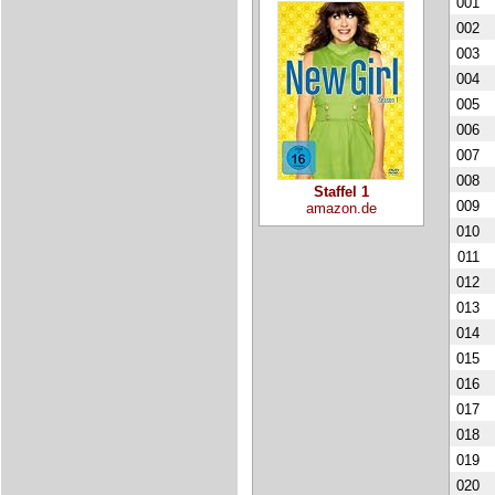
001
002
003
004
005
006
007
008
Staffel 1
009
amazon.de
010
011
012
013
014
015
016
017
018
019
020