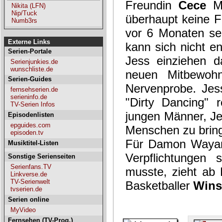
Freundin
Cece
Mo
Nikita (LFN)
Nip/Tuck
überhaupt keine F
Numb3rs
vor 6 Monaten sel
Externe Links
kann sich nicht e
Serien-Portale
Jess einziehen da
Serienjunkies.de
wunschliste.de
neuen Mitbewohn
Serien-Guides
Nervenprobe. Jes
fernsehserien.de
serieninfo.de
"Dirty Dancing"
TV-Serien Infos
jungen Männer, Je
Episodenlisten
epguides.com
Menschen zu brin
episoden.tv
Für Damon Wayans
Musiktitel-Listen
Verpflichtungen 
Sonstige Serienseiten
Serienfans.TV
musste, zieht ab 
Linkverse.de
TV-Serienwelt
Basketballer
Wins
tvserien.de
Serien online
MyVideo
Fernsehen (TV-Prog.)