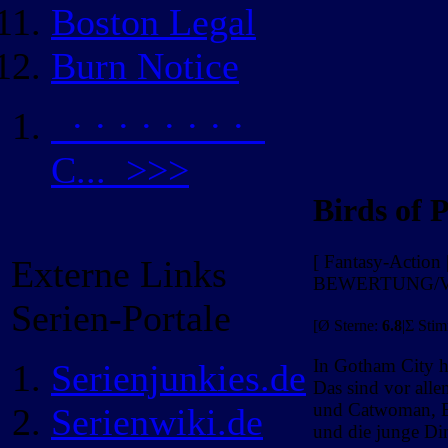
Boston Legal
Burn Notice
· · · · · · · ·
C... >>>
Birds of 
[ Fantasy-Actio
Externe Links
BEWERTUNG/V
Serien-Portale
[Ø Sterne:
6.8
|Σ Sti
In Gotham City h
Serienjunkies.de
Das sind vor all
und Catwoman, Ba
Serienwiki.de
und die junge Din