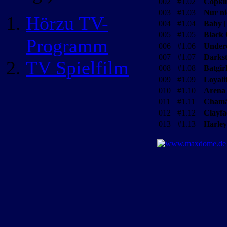
002
#1.02
Copkil
003
#1.03
Nur ni
Hörzu TV-
004
#1.04
Baby
[
005
#1.05
Black
Programm
006
#1.06
Under
007
#1.07
Darkst
TV Spielfilm
008
#1.08
Batgir
009
#1.09
Loyali
010
#1.10
Arena
011
#1.11
Chamä
012
#1.12
Clayfa
013
#1.13
Harle