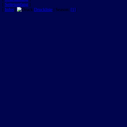
[
Seitenanfang
]
[
Infos
|
Druckliste
|
Season
:
[1]
|