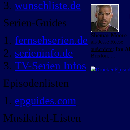
wunschliste.de
Serien-Guides
Shemar Moore
fernsehserien.de
als Jesse Reese
außerdem
:
Ian A
serieninfo.de
Brixton, ...
TV-Serien Infos
Episod
Episodenlisten
epguides.com
Musiktitel-Listen