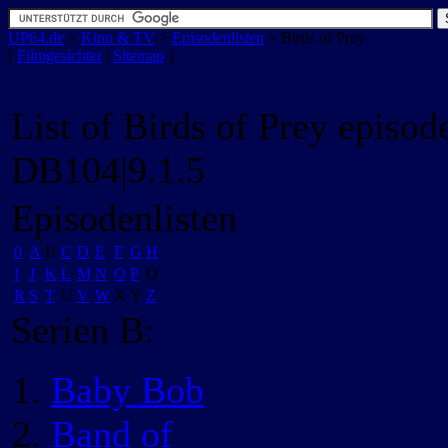
UP64.de
>
Kino & TV
>
Episodenlisten
>
Birds of Prey
[
Filmgesichter
|
Sitemap
]
.
List of Birds of Prey episod
DB104|9.1.5
Episodenlisten
0
A
B
C
D
E
F
G
H
I
J
K
L
M
N
O
P
Q
R
S
T
U
V
W
X
Y
Z
Serien B:
Baby Bob
Band of