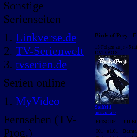
Sonstige
Serienseiten
Linkverse.de
Birds of Prey - E
TV-Serienwelt
13 Folgen zu je 45 mi
DVD-BOX
tvserien.de
Serien online
MyVideo
Staffel 1
amazon.de
Fernsehen (TV-
EPISODE
TITE
Prog.)
001
#1.01
Batma