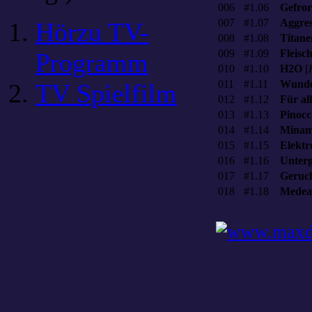
006
#1.06
Gefro
007
#1.07
Aggres
Hörzu TV-
008
#1.08
Titane
009
#1.09
Fleisc
Programm
010
#1.10
H2O
[
011
#1.11
Wund
TV Spielfilm
012
#1.12
Für al
013
#1.13
Pinocc
014
#1.14
Minam
015
#1.15
Elektr
016
#1.16
Unter
017
#1.17
Geruc
018
#1.18
Medea