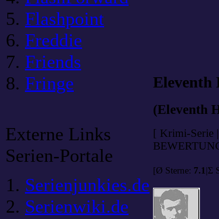
Flashpoint
Freddie
Friends
Fringe
Eleventh 
(Eleventh 
Externe Links
[ Krimi-Serie
BEWERTUNG
Serien-Portale
[Ø Sterne:
7.1
|Σ 
Serienjunkies.de
Serienwiki.de