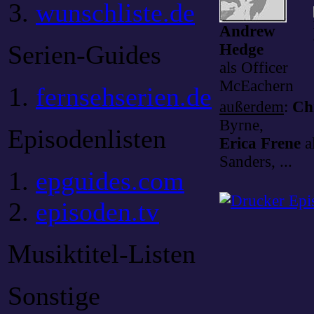
wunschliste.de
Andrew
Serien-Guides
Hedge
als Officer
McEachern
fernsehserien.de
außerdem
:
Ch
Byrne,
Episodenlisten
Erica Frene
a
Sanders, ...
epguides.com
Epis
episoden.tv
Musiktitel-Listen
Sonstige