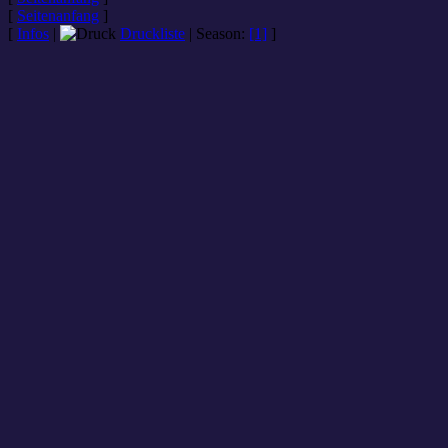
[
Seitenanfang
]
[
Infos
|
Druckliste
|
Season
:
[1]
]