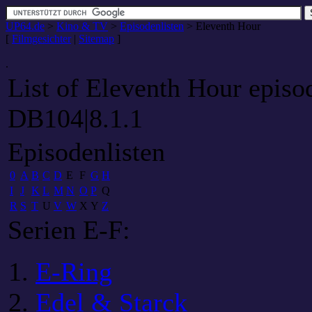
UP64.de
>
Kino & TV
>
Episodenlisten
>
Eleventh Hour
[
Filmgesichter
|
Sitemap
]
.
List of Eleventh Hour episo
DB104|8.1.1
Episodenlisten
0
A
B
C
D
E
F
G
H
I
J
K
L
M
N
O
P
Q
R
S
T
U
V
W
X
Y
Z
Serien E-F:
E-Ring
Edel & Starck