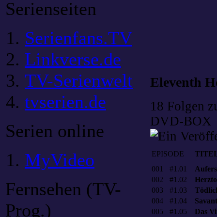
Serienseiten
Serienfans.TV
Linkverse.de
TV-Serienwelt
Eleventh Ho
tvserien.de
18 Folgen zu
DVD-BOX
Serien online
MyVideo
EPISODE
TITE
001
#1.01
Aufer
002
#1.02
Herzt
Fernsehen (TV-
003
#1.03
Tödlic
004
#1.04
Savan
Prog.)
005
#1.05
Das Vi