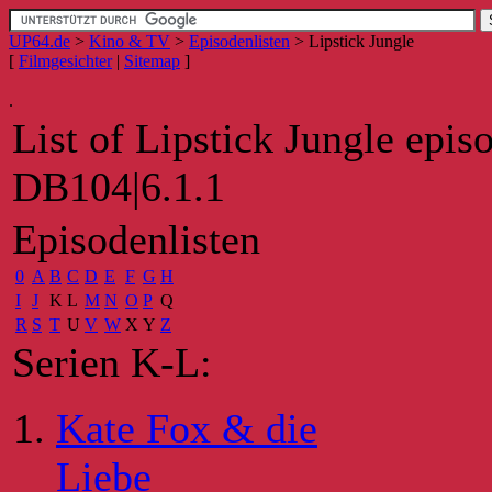
UP64.de
>
Kino & TV
>
Episodenlisten
>
Lipstick Jungle
[
Filmgesichter
|
Sitemap
]
.
List of Lipstick Jungle epis
DB104|6.1.1
Episodenlisten
0
A
B
C
D
E
F
G
H
I
J
K
L
M
N
O
P
Q
R
S
T
U
V
W
X
Y
Z
Serien K-L:
Kate Fox & die
Liebe