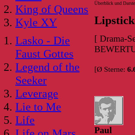
Überblick und Darste
King of Queens
Lipstick
Kyle XY
[ Drama-S
Lasko - Die
BEWERTU
Faust Gottes
Legend of the
[Ø Sterne:
6.
Seeker
Leverage
Lie to Me
Life
Paul
Life on Mars