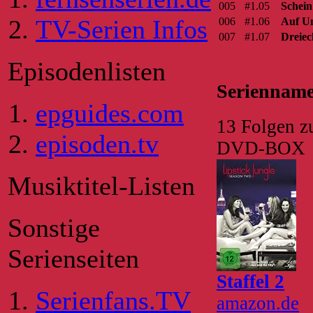
005
#1.05
Schein
TV-Serien Infos
006
#1.06
Auf U
007
#1.07
Dreiec
Episodenlisten
Serienname 
epguides.com
13 Folgen zu
episoden.tv
DVD-BOX
Musiktitel-Listen
Sonstige
Serienseiten
Staffel 2
Serienfans.TV
amazon.de