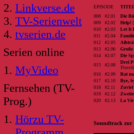
Linkverse.de
EPISODE
TITE
008
#2.01
Die Bü
TV-Serienwelt
009
#2.02
Help!
[
010
#2.03
Let It
tvserien.de
011
#2.04
Famil
012
#2.05
Albtr
Serien online
013
#2.06
Große
014
#2.07
Die Spi
Drei P
015
#2.08
MyVideo
Travel
016
#2.09
Rat ma
017
#2.10
Bye, b
Fernsehen (TV-
018
#2.11
Zuviel 
019
#2.12
Zweite
Prog.)
020
#2.13
La Vie
Hörzu TV-
Soundtrack zur 
Programm