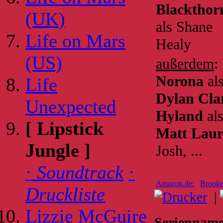
Blackthor
(UK)
als Shane
Life on Mars
Healy
(US)
außerdem
:
Norona
als
Life
Dylan Cla
Unexpected
Hyland
als
[ Lipstick
Matt Laur
Jungle ]
Josh, ...
·
Soundtrack
·
Amazon.de:
Brooke
Druckliste
|
Lizzie McGuire
Serienname 