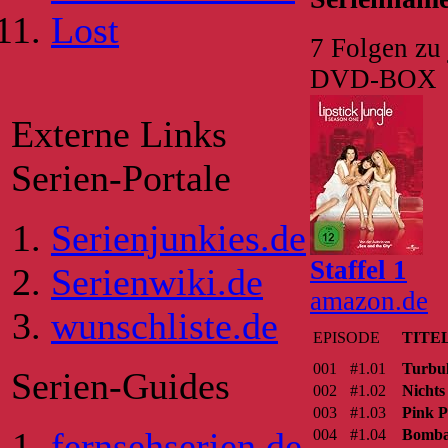
Lost
7 Folgen zu 
DVD-BOX
Externe Links
Serien-Portale
Serienjunkies.de
Staffel 1
Serienwiki.de
amazon.de
wunschliste.de
EPISODE
TITE
001
#1.01
Turbu
Serien-Guides
002
#1.02
Nichts 
003
#1.03
Pink P
fernsehserien.de
004
#1.04
Bomba