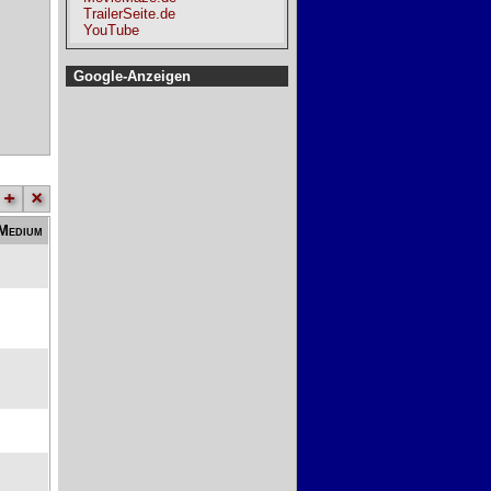
TrailerSeite.de
YouTube
Google-Anzeigen
+
×
Medium