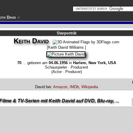
eith David ♂
Starporträt
Keith David
[Keith David Williams ]
70
... geboren am
04.06.1956
in
Harlem, New York, USA
Schauspieler · Produzent
(Actor · Producer)
David bei:
Amazon
,
IMDb
,
Wikipedia
Filme & TV-Serien mit Keith David auf DVD, Blu-ray, ...