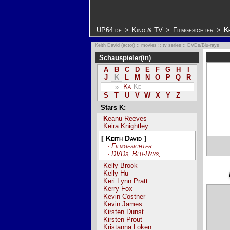
.
UP64.de
>
Kino & TV
>
Filmgesichter
>
K
Keith David (actor) :: movies :: tv series :: DVDs/Blu-rays
Schauspieler(in)
A
B
C
D
E
F
G
H
I
J
K
L
M
N
O
P
Q
R
Ka
Ke
»
S
T
U
V
W
X
Y
Z
Stars K:
Keanu Reeves
Keira Knightley
[ Keith David ]
· Filmgesichter
· DVDs, Blu-Rays, ...
Kelly Brook
Kelly Hu
Keri Lynn Pratt
Kerry Fox
Kevin Costner
Kevin James
Kirsten Dunst
Kirsten Prout
Kristanna Loken