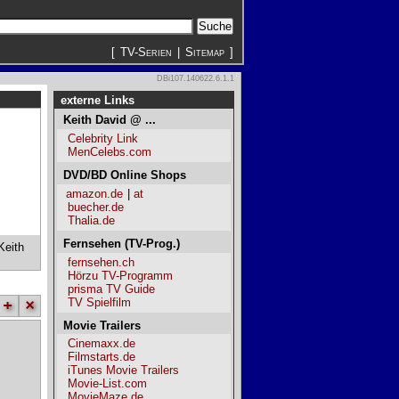
[
TV-Serien
|
Sitemap
]
DBi107.140622.6.1.1
externe Links
Keith David @ ...
Celebrity Link
MenCelebs.com
DVD/BD Online Shops
amazon.de
|
at
buecher.de
Thalia.de
Fernsehen (TV-Prog.)
Keith
fernsehen.ch
Hörzu TV-Programm
prisma TV Guide
TV Spielfilm
+
×
Movie Trailers
Cinemaxx.de
Filmstarts.de
iTunes Movie Trailers
Movie-List.com
MovieMaze.de