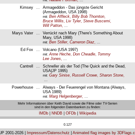
Kimsey
...
Armageddon - Das jüngste Gericht
(Armageddon, USA 1998)
Ben Affleck
,
Billy Bob Thornton
,
mit:
Bruce Willis
,
Liv Tyler
,
Steve Buscemi
,
Will Patton
,
...
Marys Vater
...
Verrückt nach Mary (There's Something About
Mary, USA 1998)
Ben Stiller
,
Cameron Diaz
,
...
mit:
Ed Fox
...
Volcano (USA 1997)
Anne Heche
,
Don Cheadle
,
Tommy
mit:
Lee Jones
,
...
Cantrell
...
Schneller als der Tod (The Quick and the Dead,
USA|JP 1995)
Gary Sinise
,
Russell Crowe
,
Sharon Stone
,
mit:
...
Powerhouse
...
Always - Der Feuerengel von Montana (Always,
USA 1989)
Marg Helgenberger
,
...
mit:
Mehr Informationen über Keith David sowie die Filme oder TV-Serien
sind in den folgenden Datenbanken zu finden:
IMDb
|
NNDB
|
OFDb
|
Wikipedia
0.127
UP 2001-2026 |
Impressum/Datenschutz
|
Animated flag images by 3DFlags.