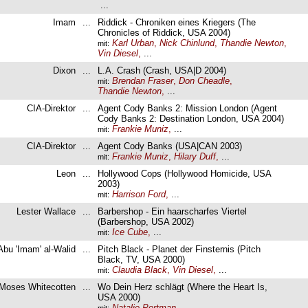
...
Imam
...
Riddick - Chroniken eines Kriegers (The
Chronicles of Riddick, USA 2004)
Karl Urban
,
Nick Chinlund
,
Thandie Newton
,
mit:
Vin Diesel
,
...
Dixon
...
L.A. Crash (Crash, USA|D 2004)
Brendan Fraser
,
Don Cheadle
,
mit:
Thandie Newton
,
...
CIA-Direktor
...
Agent Cody Banks 2: Mission London (Agent
Cody Banks 2: Destination London, USA 2004)
Frankie Muniz
,
...
mit:
CIA-Direktor
...
Agent Cody Banks (USA|CAN 2003)
Frankie Muniz
,
Hilary Duff
,
...
mit:
Leon
...
Hollywood Cops (Hollywood Homicide, USA
2003)
Harrison Ford
,
...
mit:
Lester Wallace
...
Barbershop - Ein haarscharfes Viertel
(Barbershop, USA 2002)
Ice Cube
,
...
mit:
Abu 'Imam' al-Walid
...
Pitch Black - Planet der Finsternis (Pitch
Black, TV, USA 2000)
Claudia Black
,
Vin Diesel
,
...
mit:
Moses Whitecotten
...
Wo Dein Herz schlägt (Where the Heart Is,
USA 2000)
Natalie Portman
,
...
mit: