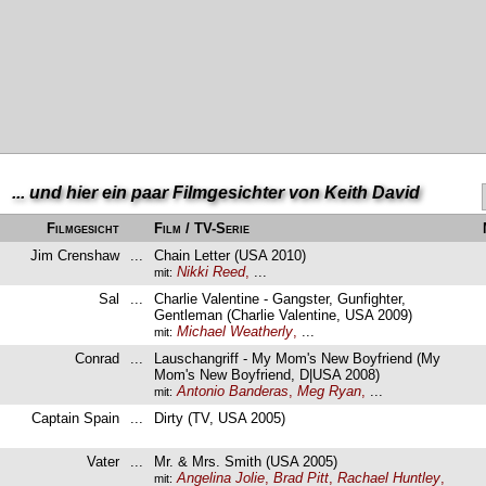
... und hier ein paar Filmgesichter von Keith David
Filmgesicht
Film / TV-Serie
Jim Crenshaw
...
Chain Letter (USA 2010)
Nikki Reed
,
...
mit:
Sal
...
Charlie Valentine - Gangster, Gunfighter,
Gentleman (Charlie Valentine, USA 2009)
Michael Weatherly
,
...
mit:
Conrad
...
Lauschangriff - My Mom's New Boyfriend (My
Mom's New Boyfriend, D|USA 2008)
Antonio Banderas
,
Meg Ryan
,
...
mit:
Captain Spain
...
Dirty (TV, USA 2005)
Vater
...
Mr. & Mrs. Smith (USA 2005)
Angelina Jolie
,
Brad Pitt
,
Rachael Huntley
,
mit: