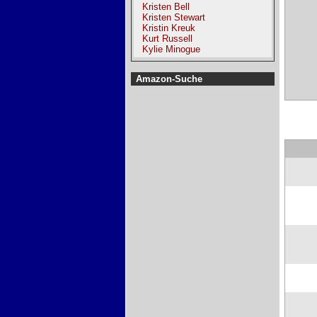
Kristen Bell
Kristen Stewart
Kristin Kreuk
Kurt Russell
Kylie Minogue
Amazon-Suche