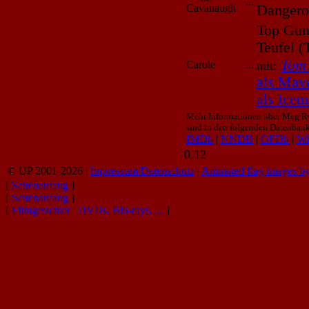
...
Cavanaugh
Dangero
Top Gun 
Teufel 
Tom
Carole
...
mit:
als Mav
als Ice
Mehr Informationen über Meg Ry
sind in den folgenden Datenbank
IMDb
|
NNDB
|
OFDb
|
Wi
0.12
© UP 2001-2026 |
Impressum/Datenschutz
|
Animated flag images b
[
Seitenanfang
]
[
Seitenanfang
]
[
Filmgesichter
|
DVDs, Blu-rays, ...
]