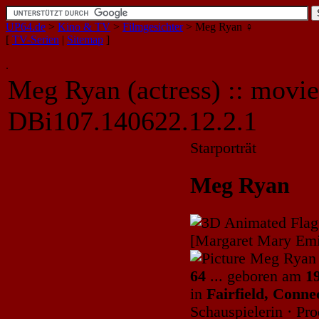
UP64.de
>
Kino & TV
>
Filmgesichter
>
Meg Ryan ♀
[
TV-Serien
|
Sitemap
]
.
Meg Ryan (actress) :: movies
DBi107.140622.12.2.1
Starporträt
Meg Ryan
[Margaret Mary Emi
64
... geboren am
1
in
Fairfield, Conne
Schauspielerin · Pr