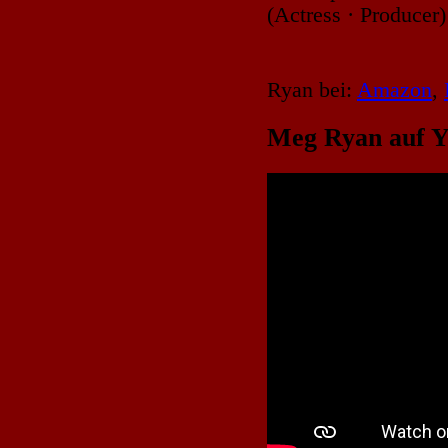
(Actress · Producer)
Ryan bei:
Amazon
,
Meg Ryan auf Y