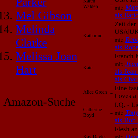
Parker
Karen
...
Walden
Mat
mit:
Mel Gibson
als Ilari
Zeit der
Melinda
USA|UK
Katharine
...
Robe
Clarke
mit:
als Robe
Melissa Joan
French 
Jea
mit:
Hart
Kate
...
als Jean
als Char
Eine fas
Alice Green
...
Loves a
Amazon-Suche
I.Q. - L
Catherine
Tony
...
mit:
Boyd
als Bob 
Flesh a
Den
Kay Davies
...
mit: