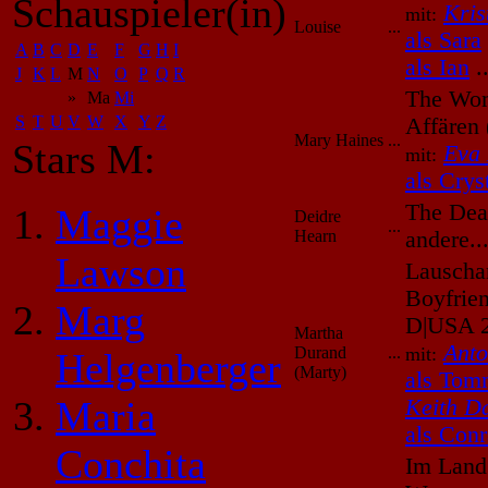
Schauspieler(in)
Kris
mit:
Louise
...
als Sara
A
B
C
D
E
F
G
H
I
als Ian
..
J
K
L
M
N
O
P
Q
R
The Wom
»
Ma
Mi
S
T
U
V
W
X
Y
Z
Affären
Mary Haines
...
Stars M:
Eva
mit:
als Crys
The Dea
Maggie
Deidre
...
Hearn
andere.
Lawson
Lauscha
Boyfrie
Marg
D|USA 
Martha
Anto
Durand
...
mit:
Helgenberger
(Marty)
als Tom
Maria
Keith D
als Con
Conchita
Im Land 