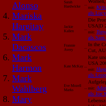
Women,
Sarah
Alonso
...
Hardwicke
Kris
mit:
als Luc
Mariska
Die Prom
Hargitay
USA|D 
Jackie
...
Kallen
Tony
mit:
Mark
als Sam
In the C
Dacascos
Frannie
...
Avery
Cut, AU
Mark
Kate un
USA 20
Harmon
Kate McKay
...
Hug
mit:
als Leop
Mark
Aufgele
Wahlberg
Eve Mozell
Ada
...
mit:
Marks
als Joe
Mary
Lebensze