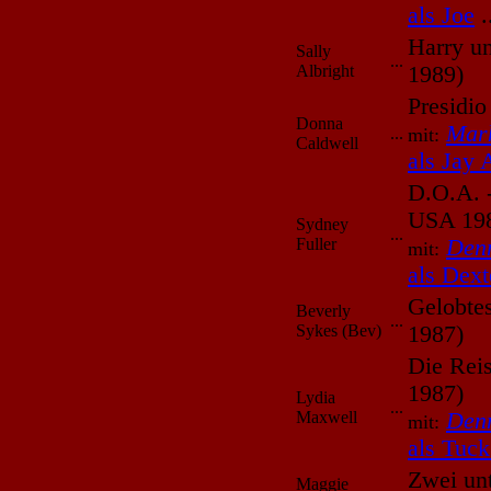
als Joe
.
Harry un
Sally
...
Albright
1989)
Presidio
Donna
Mar
...
mit:
Caldwell
als Jay 
D.O.A. 
USA 19
Sydney
...
Fuller
Den
mit:
als Dext
Gelobte
Beverly
...
Sykes (Bev)
1987)
Die Reis
1987)
Lydia
...
Maxwell
Den
mit:
als Tuck
Zwei un
Maggie