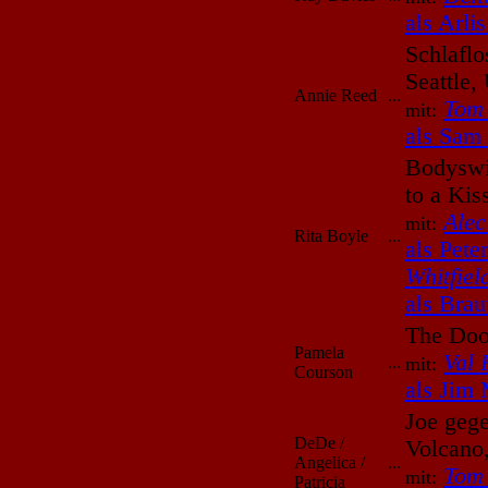
als Arli
Schlaflo
Seattle
Annie Reed
...
Tom
mit:
als Sam
Bodyswi
to a Ki
Alec
mit:
Rita Boyle
...
als Pete
Whitfiel
als Brau
The Doo
Pamela
Val 
...
mit:
Courson
als Jim 
Joe gege
DeDe /
Volcano
Angelica /
...
Tom
mit:
Patricia