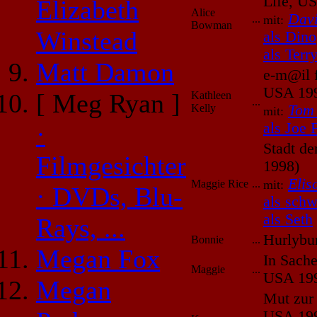
Life, U
Elizabeth
Alice
Dav
...
mit:
Bowman
Winstead
als Dino
als Terr
Matt Damon
e-m@il f
USA 19
[ Meg Ryan ]
Kathleen
...
Kelly
Tom
mit:
·
als Joe 
Stadt de
Filmgesichter
1998)
Elis
Maggie Rice
...
mit:
· DVDs, Blu-
als sch
als Seth
Rays, ...
Hurlybu
Bonnie
...
Megan Fox
In Sache
Maggie
...
USA 19
Megan
Mut zur
USA 19