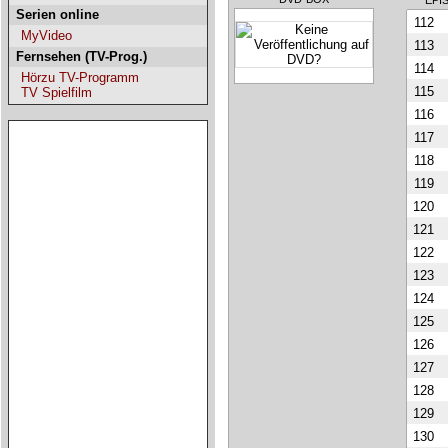
EPI
Serien online
112
MyVideo
113
Fernsehen (TV-Prog.)
114
Hörzu TV-Programm
115
TV Spielfilm
116
117
118
119
120
121
122
123
124
125
126
127
128
129
130