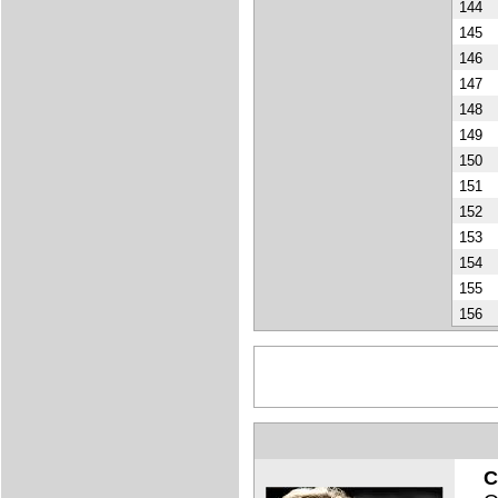
144
145
146
147
148
149
150
151
152
153
154
155
156
C