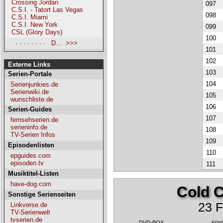
Crossing Jordan
097
C.S.I. - Tatort Las Vegas
098
C.S.I. Miami
C.S.I. New York
099
CSL (Glory Days)
100
· · · · · · · · D... >>>
101
102
Externe Links
103
Serien-Portale
104
Serienjunkies.de
Serienwiki.de
105
wunschliste.de
106
Serien-Guides
107
fernsehserien.de
serieninfo.de
108
TV-Serien Infos
109
Episodenlisten
110
epguides.com
episoden.tv
111
Musiktitel-Listen
have-dog.com
Cold C
Sonstige Serienseiten
23 F
Linkverse.de
TV-Serienwelt
tvserien.de
DVD-BOX