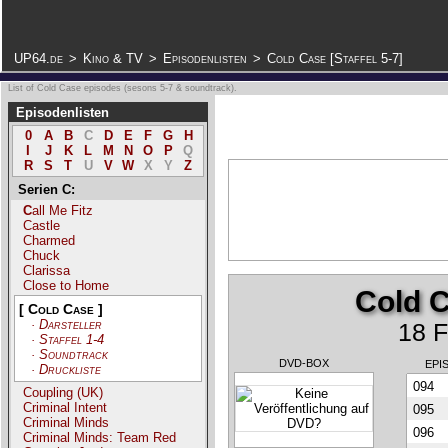
.
UP64.de
>
Kino & TV
>
Episodenlisten
>
Cold Case [Staffel 5-7]
List of Cold Case episodes (sesons 5-7 & soundtrack).
Episodenlisten
0
A
B
C
D
E
F
G
H
I
J
K
L
M
N
O
P
Q
R
S
T
U
V
W
X
Y
Z
Serien C:
Call Me Fitz
Castle
Charmed
Chuck
Clarissa
Close to Home
Cold C
[ Cold Case ]
·
Darsteller
18 F
·
Staffel 1-4
·
Soundtrack
DVD-BOX
EPI
·
Druckliste
094
Coupling (UK)
Criminal Intent
095
Criminal Minds
096
Criminal Minds: Team Red