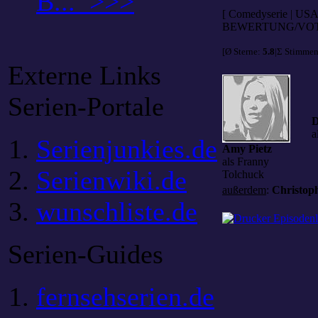
B... >>>
[ Comedyserie | US
BEWERTUNG/VOT
[Ø Sterne:
5.8
|Σ Stimme
Externe Links
Serien-Portale
D
a
Serienjunkies.de
Amy Pietz
als Franny
Serienwiki.de
Tolchuck
außerdem
:
Christop
wunschliste.de
Episodenl
Serien-Guides
fernsehserien.de