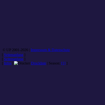
© UP 2001-2026 |
Impressum & Datenschutz
[
Seitenanfang
]
[
Seitenanfang
]
[
Infos
|
Druckliste
|
Season
:
[1]
]