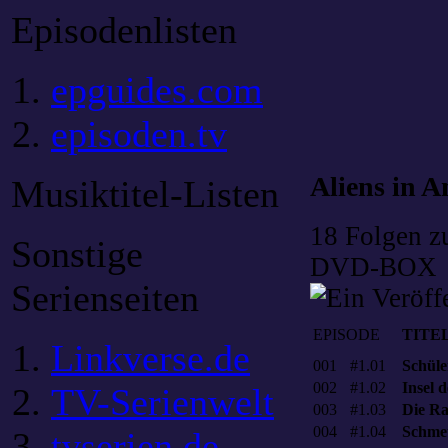
Episodenlisten
epguides.com
episoden.tv
Aliens in A
Musiktitel-Listen
18 Folgen zu
Sonstige
DVD-BOX
Serienseiten
EPISODE
TITE
Linkverse.de
001
#1.01
Schüle
002
#1.02
Insel 
TV-Serienwelt
003
#1.03
Die R
004
#1.04
Schmet
tvserien.de