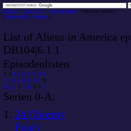
UP64.de
>
Kino & TV
>
Episodenlisten
>
Aliens in America
[
Filmgesichter
|
Sitemap
]
.
List of Aliens in America ep
DB104|6.1.1
Episodenlisten
0
A
B
C
D
E
F
G
H
I
J
K
L
M
N
O
P
Q
R
S
T
U
V
W
X
Y
Z
Serien 0-A:
24 (Twenty
Four)