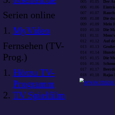
005
#1.05
Der Au
006
#1.06
Einträ
Serien online
007
#1.07
Rauch
008
#1.08
Die du
009
#1.09
Mein 
MyVideo
010
#1.10
Die Ma
011
#1.11
Mom's
012
#1.12
Auf de
Fernsehen (TV-
013
#1.13
Großes
014
#1.14
Hunder
Prog.)
015
#1.15
Die Mu
016
#1.16
Schmu
Hörzu TV-
017
#1.17
Beerdi
018
#1.18
Rajas 
Programm
TV Spielfilm