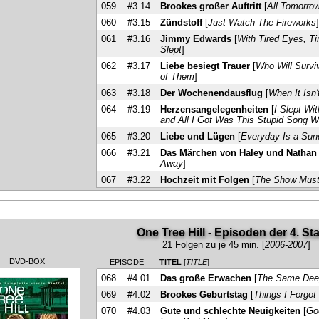
059
#3.14
Brookes großer Auftritt
[
All Tomorrow
060
#3.15
Zündstoff
[
Just Watch The Fireworks
061
#3.16
Jimmy Edwards
[
With Tired Eyes, Ti
Slept
]
062
#3.17
Liebe besiegt Trauer
[
Who Will Survi
of Them
]
063
#3.18
Der Wochenendausflug
[
When It Isn'
064
#3.19
Herzensangelegenheiten
[
I Slept Wi
and All I Got Was This Stupid Song W
065
#3.20
Liebe und Lügen
[
Everyday Is a Sun
066
#3.21
Das Märchen von Haley und Nathan
Away
]
067
#3.22
Hochzeit mit Folgen
[
The Show Mus
One Tree Hill - Episoden der 4. Sta
21 Folgen zu je 45 min. [
2006-2007
]
DVD-BOX
EPISODE
TITEL
[
TITLE
]
068
#4.01
Das große Erwachen
[
The Same Dee
069
#4.02
Brookes Geburtstag
[
Things I Forgot 
070
#4.03
Gute und schlechte Neuigkeiten
[
Go