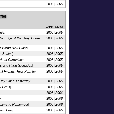
]
2008 [
2005
]
ffel
JAHR [
YEAR
]
nist
]
2008 [
2005
]
he Edge of the Deep Green
2008 [
2005
]
 a Brand New Planet
]
2008 [
2005
]
he Scales
]
2008 [
2005
]
ude of Casualties
]
2008 [
2005
]
ts and Hand Grenades
]
2008 [
2005
]
l Friends, Real Pain for
2008 [
2005
]
Day Since Yesterday
]
2008 [
2005
]
y Feels
]
2008 [
2005
]
]
2008 [
2006
]
e
]
2008 [
2006
]
Dreams to Remember
]
2008 [
2006
]
eart Away
]
2008 [
2006
]