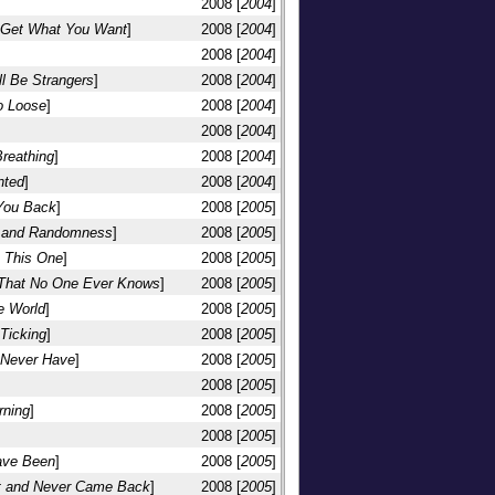
2008 [
2004
]
 Get What You Want
]
2008 [
2004
]
2008 [
2004
]
l Be Strangers
]
2008 [
2004
]
o Loose
]
2008 [
2004
]
2008 [
2004
]
Breathing
]
2008 [
2004
]
nted
]
2008 [
2004
]
 You Back
]
2008 [
2005
]
r and Randomness
]
2008 [
2005
]
n This One
]
2008 [
2005
]
 That No One Ever Knows
]
2008 [
2005
]
e World
]
2008 [
2005
]
Ticking
]
2008 [
2005
]
 Never Have
]
2008 [
2005
]
2008 [
2005
]
rning
]
2008 [
2005
]
2008 [
2005
]
ave Been
]
2008 [
2005
]
ft and Never Came Back
]
2008 [
2005
]