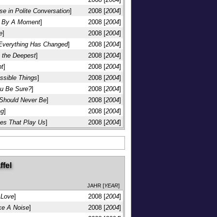
se in Polite Conversation
]
2008 [
2004
]
g By A Moment
]
2008 [
2004
]
e
]
2008 [
2004
]
Everything Has Changed
]
2008 [
2004
]
s the Deepest
]
2008 [
2004
]
ht
]
2008 [
2004
]
ssible Things
]
2008 [
2004
]
u Be Sure?
]
2008 [
2004
]
Should Never Be
]
2008 [
2004
]
ng
]
2008 [
2004
]
es That Play Us
]
2008 [
2004
]
ffel
JAHR [
YEAR
]
 Love
]
2008 [
2004
]
ke A Noise
]
2008 [
2004
]