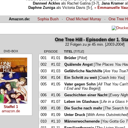
Danneel Ackles
als Rachel Gatina [3-7],
Jana Kramer
al
Daphne Zuniga
als Victoria Davis [5-],
»
Emmanuelle Vau
Amazon.de:
Sophia Bush
·
Chad Michael Murray
·
One Tree Hi
One Tree Hill - Episoden der 1. Sta
22 Folgen zu je 45 min. [
2003-2004
]
DVD-BOX
EPISODE
TITEL
[
TITLE
]
001
#1.01
Brüder
[
Pilot
]
002
#1.02
Quälende Angst
[
The Places You Ha
003
#1.03
Gefährliche Nachhilfe
[
Are You True
004
#1.04
Ein Schritt zu weit
[
Crash Into You
]
005
#1.05
Vater gegen Sohn
[
All That You Can'
I End and You Begin)
]
006
#1.06
Geschichten einer Nacht
[
Every Nigh
007
#1.07
Leben im Glashaus
[
Life in a Glass
Staffel 1
008
#1.08
Die Suche nach mehr
[
The Search f
amazon.de
009
#1.09
Unter Druck
[
With Arms Outstretched
010
#1.10
Männerwochenende
[
You Gotta Go 
011
#1.11
Familientherapie
[
The Living Years
]