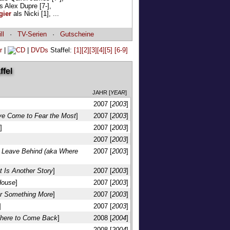
s Alex Dupre [7-],
gier
als Nicki [1], ...
ll
·
TV-Serien
·
Gutscheine
|
|
DVDs
Staffel:
[1]
[2]
[3]
[4]
[5]
[6-9]
ffel
JAHR [
YEAR
]
2007 [
2003
]
ve Come to Fear the Most
]
2007 [
2003
]
?
]
2007 [
2003
]
2007 [
2003
]
t Leave Behind (aka Where
2007 [
2003
]
t Is Another Story
]
2007 [
2003
]
 House
]
2007 [
2003
]
or Something More
]
2007 [
2003
]
]
2007 [
2003
]
There to Come Back
]
2008 [
2004
]
2008 [
2004
]