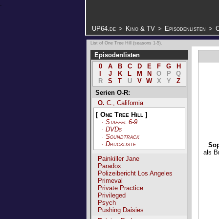
.
UP64.de
>
Kino & TV
>
Episodenlisten
>
O
List of One Tree Hill (seasons 1-5).
Episodenlisten
0
A
B
C
D
E
F
G
H
I
J
K
L
M
N
O
P
Q
R
S
T
U
V
W
X
Y
Z
Serien O-R:
O. C., California
[ One Tree Hill ]
·
Staffel 6-9
·
DVDs
·
Soundtrack
·
Druckliste
Sop
als B
Painkiller Jane
Paradox
Polizeibericht Los Angeles
Primeval
Private Practice
Privileged
Psych
Pushing Daisies