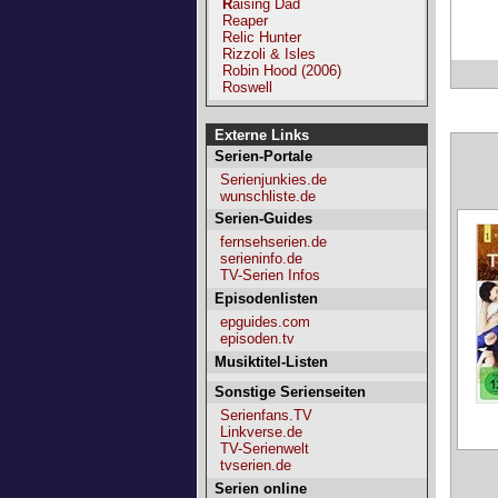
Raising Dad
Reaper
Relic Hunter
Rizzoli & Isles
Robin Hood (2006)
Roswell
Externe Links
Serien-Portale
Serienjunkies.de
wunschliste.de
Serien-Guides
fernsehserien.de
serieninfo.de
TV-Serien Infos
Episodenlisten
epguides.com
episoden.tv
Musiktitel-Listen
Sonstige Serienseiten
Serienfans.TV
Linkverse.de
TV-Serienwelt
tvserien.de
Serien online