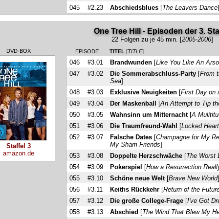
045
#2.23
Abschiedsblues
[
The Leavers Dance
One Tree Hill - Episoden der 3. Sta
22 Folgen zu je 45 min. [
2005-2006
]
DVD-BOX
EPISODE
TITEL
[
TITLE
]
046
#3.01
Brandwunden
[
Like You Like An Arso
047
#3.02
Die Sommerabschluss-Party
[
From t
Sea
]
048
#3.03
Exklusive Neuigkeiten
[
First Day on
049
#3.04
Der Maskenball
[
An Attempt to Tip t
050
#3.05
Wahnsinn um Mitternacht
[
A Mulitit
051
#3.06
Die Traumfreund-Wahl
[
Locked Hear
052
#3.07
Falsche Dates
[
Champagne for My Rea
My Sham Friends
]
Staffel 3
amazon.de
053
#3.08
Doppelte Herzschwäche
[
The Worst 
054
#3.09
Pokerspiel
[
How a Resurrection Reall
055
#3.10
Schöne neue Welt
[
Brave New World
056
#3.11
Keiths Rückkehr
[
Return of the Futur
057
#3.12
Die große College-Frage
[
I've Got 
058
#3.13
Abschied
[
The Wind That Blew My H