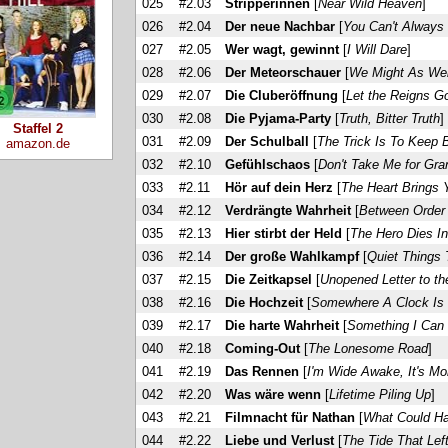
025
#2.03
Stripperinnen
[
Near Wild Heaven
]
026
#2.04
Der neue Nachbar
[
You Can't Always
027
#2.05
Wer wagt, gewinnt
[
I Will Dare
]
028
#2.06
Der Meteorschauer
[
We Might As Wel
029
#2.07
Die Cluberöffnung
[
Let the Reigns G
030
#2.08
Die Pyjama-Party
[
Truth, Bitter Truth
]
Staffel 2
031
#2.09
Der Schulball
[
The Trick Is To Keep 
amazon.de
032
#2.10
Gefühlschaos
[
Don't Take Me for Gra
033
#2.11
Hör auf dein Herz
[
The Heart Brings
034
#2.12
Verdrängte Wahrheit
[
Between Orde
035
#2.13
Hier stirbt der Held
[
The Hero Dies I
036
#2.14
Der große Wahlkampf
[
Quiet Things
037
#2.15
Die Zeitkapsel
[
Unopened Letter to th
038
#2.16
Die Hochzeit
[
Somewhere A Clock Is 
039
#2.17
Die harte Wahrheit
[
Something I Can
040
#2.18
Coming-Out
[
The Lonesome Road
]
041
#2.19
Das Rennen
[
I'm Wide Awake, It's Mo
042
#2.20
Was wäre wenn
[
Lifetime Piling Up
]
043
#2.21
Filmnacht für Nathan
[
What Could H
044
#2.22
Liebe und Verlust
[
The Tide That Le