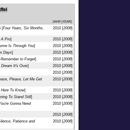
ffel
JAHR [
YEAR
]
e
[
Four Years, Six Months,
2010 [
2008
]
 A Pro
]
2010 [
2008
]
ome Is Through You
]
2010 [
2008
]
en Days
]
2010 [
2008
]
o Remember to Forget
]
2010 [
2008
]
t Dream It's Over
]
2010 [
2008
]
2010 [
2008
]
ease, Please, Let Me Get
2010 [
2008
]
y Here To Know
]
2010 [
2008
]
ning To Stand Still
]
2010 [
2008
]
You're Gonna Need
2010 [
2008
]
2010 [
2008
]
ilence, Patience and
2010 [
2008
]