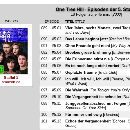
One Tree Hill - Episoden der 5. Sta
18 Folgen zu je 45 min. [
2008
]
DVD-BOX
EPISODE
TITEL
[
TITLE
]
089
#5.01
Vier Jahre, sechs Monate, zwei Tag
and Two Days
]
090
#5.02
Das Leben beginnt jetzt
[
Racing Like
091
#5.03
Ohne Freunde geht nicht
[
My Way H
092
#5.04
Brookes große Eröffnung
[
In Betwe
093
#5.05
Die Erinnerung stirbt nie
[
I Forgot t
094
#5.06
Es ist noch lange nicht vorbei
[
Don'
095
#5.07
Geplatzte Träume
[
In da Club
]
Staffel 5
096
#5.08
Ich will, Ich will, Ich will
[
Please, Pl
amazon.de
What I Want
]
097
#5.09
Die Wahrheit
[
For Tonight You're Onl
098
#5.10
Die Vergangenheit ist schneller
[
Run
099
#5.11
Junggesellenabschied mit Folgen
[
Someone On Your Side
]
100
#5.12
Für immer und ewig
[
Hundred
]
101
#5.13
Echos der Vergangenheit
[
Echoes, S
Grace
]