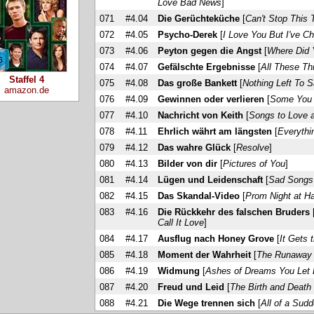
Love Bad News
]
071
#4.04
Die Gerüchteküche
[
Can't Stop This 
072
#4.05
Psycho-Derek
[
I Love You But I've 
073
#4.06
Peyton gegen die Angst
[
Where Did 
074
#4.07
Gefälschte Ergebnisse
[
All These Th
Staffel 4
075
#4.08
Das große Bankett
[
Nothing Left To 
amazon.de
076
#4.09
Gewinnen oder verlieren
[
Some You
077
#4.10
Nachricht von Keith
[
Songs to Love 
078
#4.11
Ehrlich währt am längsten
[
Everythi
079
#4.12
Das wahre Glück
[
Resolve
]
080
#4.13
Bilder von dir
[
Pictures of You
]
081
#4.14
Lügen und Leidenschaft
[
Sad Songs 
082
#4.15
Das Skandal-Video
[
Prom Night at Ha
083
#4.16
Die Rückkehr des falschen Bruders
Call It Love
]
084
#4.17
Ausflug nach Honey Grove
[
It Gets 
085
#4.18
Moment der Wahrheit
[
The Runaway
086
#4.19
Widmung
[
Ashes of Dreams You Let 
087
#4.20
Freud und Leid
[
The Birth and Death
088
#4.21
Die Wege trennen sich
[
All of a Sud