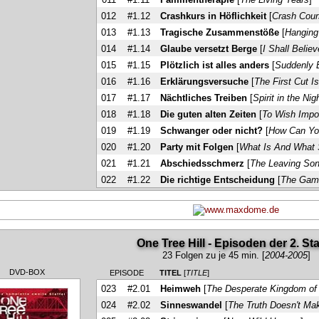
012
#1.12
Crashkurs in Höflichkeit
[
Crash Cour
013
#1.13
Tragische Zusammenstöße
[
Hangin
014
#1.14
Glaube versetzt Berge
[
I Shall Believ
015
#1.15
Plötzlich ist alles anders
[
Suddenly 
016
#1.16
Erklärungsversuche
[
The First Cut I
017
#1.17
Nächtliches Treiben
[
Spirit in the Nig
018
#1.18
Die guten alten Zeiten
[
To Wish Impo
019
#1.19
Schwanger oder nicht?
[
How Can Yo
020
#1.20
Party mit Folgen
[
What Is And What 
021
#1.21
Abschiedsschmerz
[
The Leaving So
022
#1.22
Die richtige Entscheidung
[
The Gam
One Tree Hill - Episoden der 2. Sta
23 Folgen zu je 45 min. [
2004-2005
]
DVD-BOX
EPISODE
TITEL
[
TITLE
]
023
#2.01
Heimweh
[
The Desperate Kingdom of
024
#2.02
Sinneswandel
[
The Truth Doesn't Ma