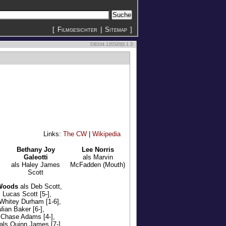
[
Filmgesichter
|
Sitemap
]
DB104.120320|3.1.3
Links:
The CW
|
Wikipedia
Bethany Joy
Lee Norris
Galeotti
als Marvin
als Haley James
McFadden (Mouth)
Scott
 Woods
als Deb Scott,
Lucas Scott [5-],
Whitey Durham [1-6],
lian Baker [6-],
 Chase Adams [4-],
als Quinn James [7-],