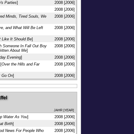
's Parties
]
2008 [
2006
]
]
2008 [
2006
]
red Minds, Tired Souls, We
2008 [
2006
]
ve, and What Will Be Left
2008 [
2006
]
t Like It Should Be
]
2008 [
2006
]
th Someone In Fall Out Boy
2008 [
2006
]
ritten About Me
]
day Evening
]
2008 [
2006
]
[
Over the Hills and Far
2008 [
2006
]
t Go On
]
2008 [
2006
]
ffel
JAHR [
YEAR
]
p Water As You
]
2008 [
2006
]
at Birth
]
2008 [
2006
]
od News For People Who
2008 [
2006
]