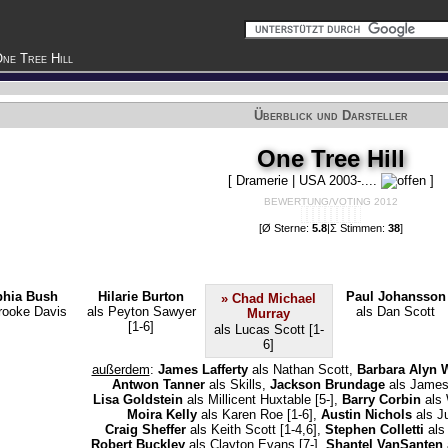
ne Tree Hill
Überblick und Darsteller
One Tree Hill
[ Dramerie | USA 2003-....
]
BEWERTUNG/VOTING 2012
[Ø Sterne:
5.8
|Σ Stimmen:
38
]
hia Bush
Hilarie Burton
Paul Johansson
» Chad Michael
rooke Davis
als Peyton Sawyer
als Dan Scott
Murray
[1-6]
als Lucas Scott [1-
6]
außerdem
:
James Lafferty
als Nathan Scott,
Barbara Alyn
Antwon Tanner
als Skills,
Jackson Brundage
als James 
Lisa Goldstein
als Millicent Huxtable [5-],
Barry Corbin
als 
Moira Kelly
als Karen Roe [1-6],
Austin Nichols
als Ju
Craig Sheffer
als Keith Scott [1-4,6],
Stephen Colletti
als
Robert Buckley
als Clayton Evans [7-],
Shantel VanSanten