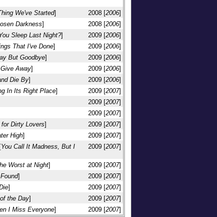
Thing We've Started
]
2008 [
2006
]
Chosen Darkness
]
2008 [
2006
]
You Sleep Last Night?
]
2009 [
2006
]
ings That I've Done
]
2009 [
2006
]
Say But Goodbye
]
2009 [
2006
]
 Give Away
]
2009 [
2006
]
and Die By
]
2009 [
2006
]
ng In Its Right Place
]
2009 [
2007
]
2009 [
2007
]
2009 [
2007
]
for Dirty Lovers
]
2009 [
2007
]
ter High
]
2009 [
2007
]
[
You Call It Madness, But I
2009 [
2007
]
the Worst at Night
]
2009 [
2007
]
 Found
]
2009 [
2007
]
Die
]
2009 [
2007
]
 of the Day
]
2009 [
2007
]
den I Miss Everyone
]
2009 [
2007
]