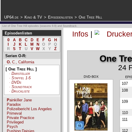
.
UP64.de
>
Kino & TV
>
Episodenlisten
>
One Tree Hill
List of One Tree Hill episodes (seasons 6-9) and Soundtrack.
Infos
|
Episodenlisten
0
A
B
C
D
E
F
G
H
I
J
K
L
M
N
O
P
Q
R
S
T
U
V
W
X
Y
Z
Serien O-R:
One Tree
O. C., California
24 F
[ One Tree Hill ]
·
Darsteller
DVD-BOX
EPI
·
Staffel 1-5
·
DVDs
107
·
Soundtrack
108
·
Druckliste
Painkiller Jane
109
Paradox
Polizeibericht Los Angeles
110
Primeval
Private Practice
111
Privileged
Psych
112
Pushing Daisies