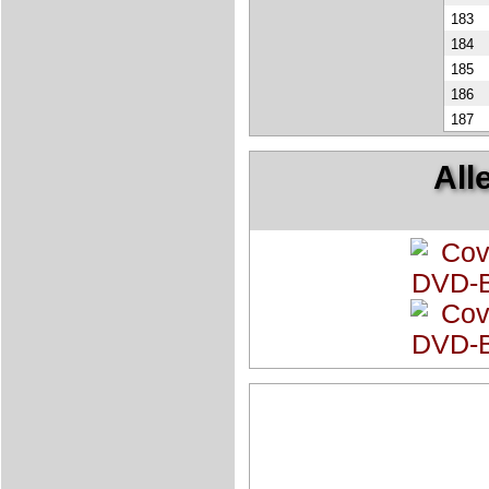
183
184
185
186
187
All