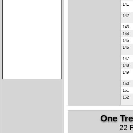
141
142
143
144
145
146
147
148
149
150
151
152
One Tree
22 F