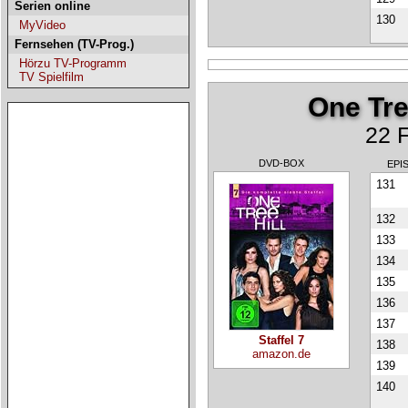
Serien online
130
MyVideo
Fernsehen (TV-Prog.)
Hörzu TV-Programm
TV Spielfilm
One Tree
22 F
DVD-BOX
EPI
131
132
133
134
135
136
137
Staffel 7
138
amazon.de
139
140