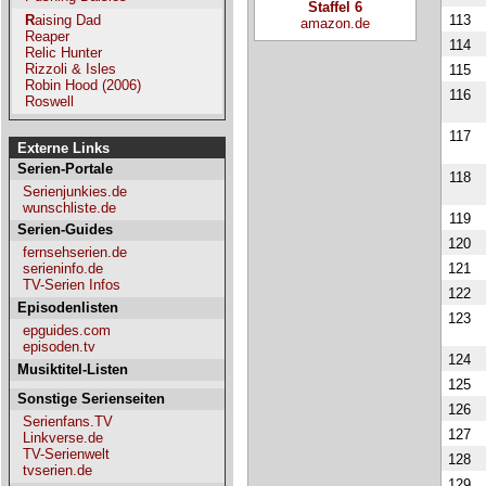
Staffel 6
Raising Dad
113
amazon.de
Reaper
114
Relic Hunter
Rizzoli & Isles
115
Robin Hood (2006)
116
Roswell
117
Externe Links
Serien-Portale
118
Serienjunkies.de
wunschliste.de
119
Serien-Guides
120
fernsehserien.de
121
serieninfo.de
TV-Serien Infos
122
Episodenlisten
123
epguides.com
episoden.tv
124
Musiktitel-Listen
125
Sonstige Serienseiten
126
Serienfans.TV
127
Linkverse.de
TV-Serienwelt
128
tvserien.de
129