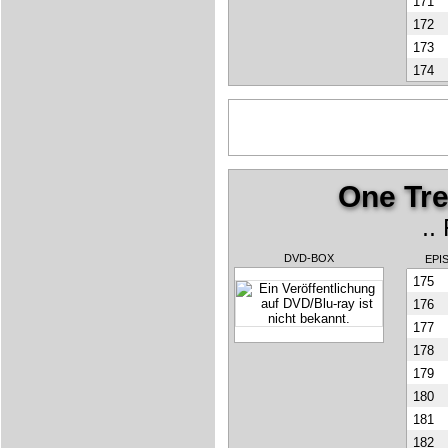
171
172
173
174
One Tree
..
DVD-BOX
EPI
175
176
177
178
179
180
181
182