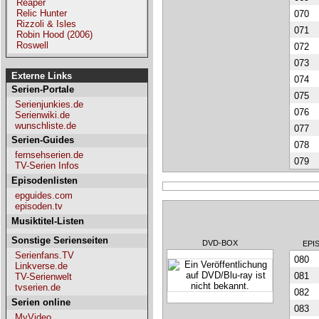
Reaper
Relic Hunter
070
Rizzoli & Isles
071
Robin Hood (2006)
Roswell
072
073
Externe Links
074
Serien-Portale
075
Serienjunkies.de
076
Serienwiki.de
wunschliste.de
077
Serien-Guides
078
fernsehserien.de
079
TV-Serien Infos
Episodenlisten
epguides.com
episoden.tv
Musiktitel-Listen
Sonstige Serienseiten
DVD-BOX
EPI
Serienfans.TV
080
Linkverse.de
081
TV-Serienwelt
tvserien.de
082
Serien online
083
MyVideo