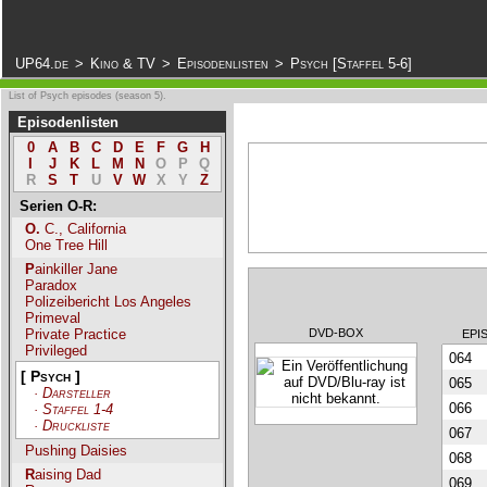
.
UP64.de
>
Kino & TV
>
Episodenlisten
>
Psych [Staffel 5-6]
List of Psych episodes (season 5).
Episodenlisten
0
A
B
C
D
E
F
G
H
I
J
K
L
M
N
O
P
Q
R
S
T
U
V
W
X
Y
Z
Serien O-R:
O. C., California
One Tree Hill
Painkiller Jane
Paradox
Polizeibericht Los Angeles
Primeval
Private Practice
DVD-BOX
EPI
Privileged
064
[ Psych ]
065
·
Darsteller
066
·
Staffel 1-4
·
Druckliste
067
Pushing Daisies
068
Raising Dad
069